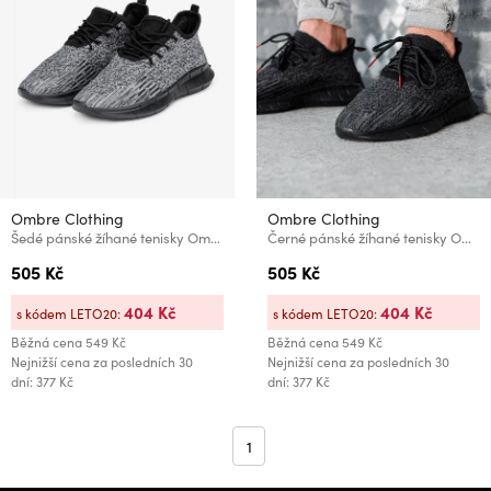
Ombre Clothing
Ombre Clothing
Šedé pánské žíhané tenisky Ombre Clothing
Černé pánské žíhané tenisky Ombre Clothing
505 Kč
505 Kč
404 Kč
404 Kč
s kódem LETO20:
s kódem LETO20:
Běžná cena
549 Kč
Běžná cena
549 Kč
Nejnižší cena za posledních 30
Nejnižší cena za posledních 30
dní: 377 Kč
dní: 377 Kč
1