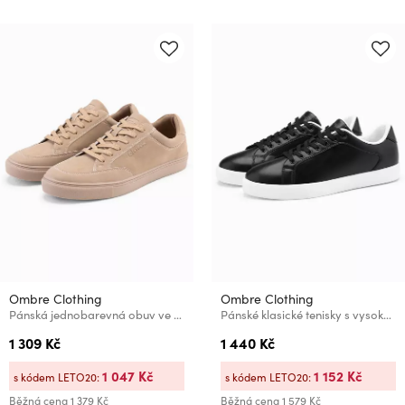
Ombre Clothing
Ombre Clothing
Pánská jednobarevná obuv ve streetwearovém stylu béžové Ombre Clothing
Pánské klasické tenisky s vysokou podrážkou Ombre Clothing
1 309 Kč
1 440 Kč
1 047 Kč
1 152 Kč
s kódem LETO20:
s kódem LETO20:
Běžná cena
1 379 Kč
Běžná cena
1 579 Kč