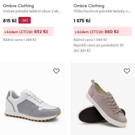
Ombre Clothing
Ombre Clothing
Unisex pánská ležérní obuv z eko nubuku černá Ombre Clothing
Oldschoolové pánské tenisky na hrubé podrážce světle hnědé Ombre Clothing
815 Kč
1 075 Kč
-36%
652 Kč
860 Kč
s kódem LETO20:
s kódem LETO20:
Běžná cena
1 269 Kč
Běžná cena
1 569 Kč
Nejnižší cena za posledních 30
dní: 891 Kč