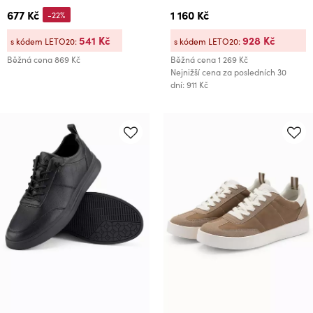
677 Kč
1 160 Kč
-22%
541 Kč
928 Kč
s kódem LETO20:
s kódem LETO20:
Běžná cena
869 Kč
Běžná cena
1 269 Kč
Nejnižší cena za posledních 30
dní: 911 Kč