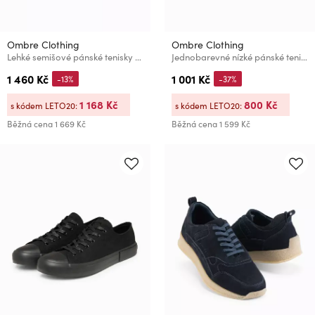
Ombre Clothing
Ombre Clothing
Lehké semišové pánské tenisky ve sportovním stylu - olivové
Jednobarevné nízké pánské tenisky – světle béžové V2 OM-FOTL-0189 Ombre Clothing
1 460 Kč
1 001 Kč
-13%
-37%
1 168 Kč
800 Kč
s kódem LETO20:
s kódem LETO20:
Běžná cena
1 669 Kč
Běžná cena
1 599 Kč