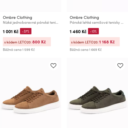
Ombre Clothing
Ombre Clothing
Nízké jednobarevné pánské tenisky – černé V5 OM-FOTL-0189 Ombre Clothing
Pánské lehké semišové tenisky ve sportovním stylu - tmavě modré
1 001 Kč
1 460 Kč
-37%
-13%
800 Kč
1 168 Kč
s kódem LETO20:
s kódem LETO20:
Běžná cena
1 599 Kč
Běžná cena
1 669 Kč