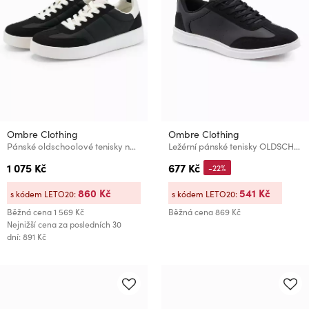
Ombre Clothing
Ombre Clothing
Pánské oldschoolové tenisky na hrubé podrážce černé Ombre Clothing
Ležérní pánské tenisky OLDSCHOOL boty - černá V2 OM-FOCS-0104 Ombre Clothing
1 075 Kč
677 Kč
-22%
860 Kč
541 Kč
s kódem LETO20:
s kódem LETO20:
Běžná cena
1 569 Kč
Běžná cena
869 Kč
Nejnižší cena za posledních 30
dní: 891 Kč