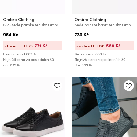
Ombre Clothing
Ombre Clothing
Bílo-šedé pánské tenisky Ombre Clothing
Šedé pánské basic tenisky Ombre Clothing Classic
964 Kč
736 Kč
771 Kč
588 Kč
s kódem LETO20:
s kódem LETO20:
Běžná cena
1 669 Kč
Běžná cena
889 Kč
Nejnižší cena za posledních 30
Nejnižší cena za posledních 30
dní: 839 Kč
dní: 589 Kč