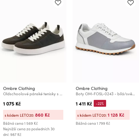
Ombre Clothing
Ombre Clothing
Oldschoolové pánské tenisky s hrubou podrážkou tmavě hnědé Ombre Clothing
Boty OM-FOSL-0243 - bílá/světle šedá Ombre Clothing
1 075 Kč
1 411 Kč
-22%
860 Kč
1 128 Kč
s kódem LETO20:
s kódem LETO20:
Běžná cena
1 569 Kč
Běžná cena
1 799 Kč
Nejnižší cena za posledních 30
dní: 987 Kč