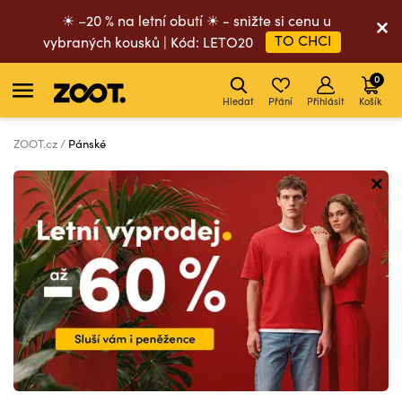
☀ –20 % na letní obutí ☀ - snižte si cenu u
TO CHCI
vybraných kousků | Kód: LETO20
0
Hledat
Přání
Přihlásit
Košík
ZOOT.cz
Pánské