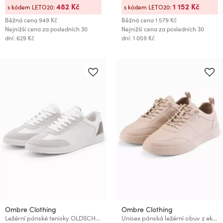
482 Kč
1 152 Kč
s kódem LETO20:
s kódem LETO20:
Běžná cena
949 Kč
Běžná cena
1 579 Kč
Nejnižší cena za posledních 30
Nejnižší cena za posledních 30
dní: 629 Kč
dní: 1 059 Kč
Ombre Clothing
Ombre Clothing
Ležérní pánské tenisky OLDSCHOOL - bílé V3 OM-FOCS-0104 Ombre Clothing
Unisex pánská ležérní obuv z eko nubuku béžová Ombre Clothing