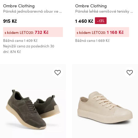
Ombre Clothing
Ombre Clothing
Pánská jednobarevná obuv ve streetwearovém stylu Ombre Clothing
Pánské lehké semišové tenisky ve sportovním stylu - béžové
915 Kč
1 460 Kč
-13%
732 Kč
1 168 Kč
s kódem LETO20:
s kódem LETO20:
Běžná cena
1 409 Kč
Běžná cena
1 669 Kč
Nejnižší cena za posledních 30
dní: 874 Kč