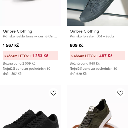
Ombre Clothing
Ombre Clothing
Pánské lesklé tenisky černé Ombre Clothing
Pánské tenisky T351 - šedá
1 567 Kč
609 Kč
1 253 Kč
487 Kč
s kódem LETO20:
s kódem LETO20:
Běžná cena
2 009 Kč
Běžná cena
949 Kč
Nejnižší cena za posledních 30
Nejnižší cena za posledních 30
dní: 1 357 Kč
dní: 629 Kč