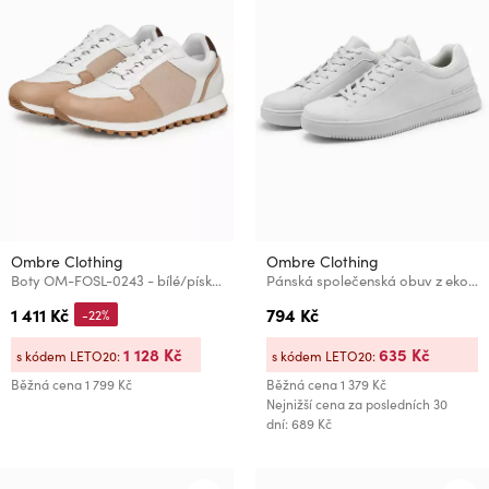
Ombre Clothing
Ombre Clothing
Boty OM-FOSL-0243 - bílé/pískové Ombre Clothing
Pánská společenská obuv z eko nubuku Ombre Clothing V2 OM-FOCS-0151
1 411 Kč
794 Kč
-22%
1 128 Kč
635 Kč
s kódem LETO20:
s kódem LETO20:
Běžná cena
1 799 Kč
Běžná cena
1 379 Kč
Nejnižší cena za posledních 30
dní: 689 Kč