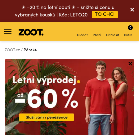
☀ –20 % na letní obutí ☀ - snižte si cenu u
TO CHCI
vybraných kousků | Kód: LETO20
0
Hledat
Přání
Přihlásit
Košík
ZOOT.cz
Pánské