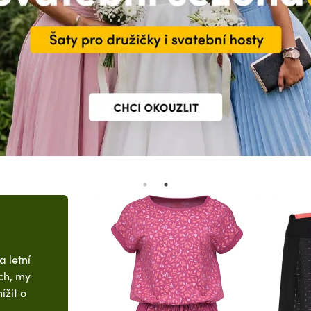
 letní
ích, my
ížit o