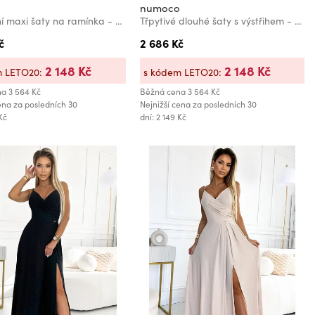
o
numoco
Elegantní maxi šaty na ramínka - modrá se třpytkam Numoco CHIARA
Třpytivé dlouhé šaty s výstřihem - červené Numoco CRYSTAL
č
2 686 Kč
2 148 Kč
2 148 Kč
m LETO20:
s kódem LETO20:
na
3 564 Kč
Běžná cena
3 564 Kč
ena za posledních 30
Nejnižší cena za posledních 30
 Kč
dní: 2 149 Kč