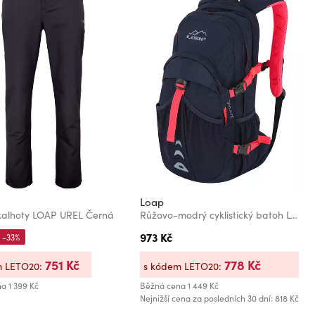
Loap
kalhoty LOAP UREL Černá
Růžovo-modrý cyklistický batoh LOAP TOPGATE
973 Kč
-33%
751 Kč
778 Kč
m LETO20:
s kódem LETO20:
na
1 399 Kč
Běžná cena
1 449 Kč
Nejnižší cena za posledních 30 dní: 818 Kč