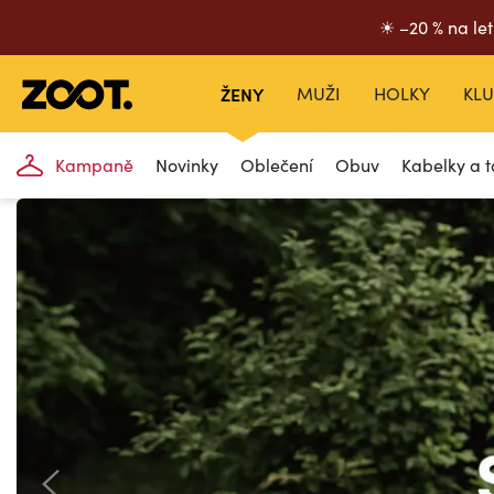
☀ –20 % na let
ŽENY
MUŽI
HOLKY
KLU
Kampaně
Novinky
Oblečení
Obuv
Kabelky a t