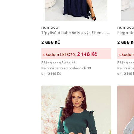
numoco
numoc
Třpytivé dlouhé šaty s výstřihem - tmavě modré Numoco CRYSTAL
2 686 Kč
2 686 K
2 148 Kč
s kódem LETO20:
s kóde
Běžná cena
3 564 Kč
Běžná ce
Nejnižší cena za posledních 30
Nejnižší c
dní: 2 149 Kč
dní: 2 149