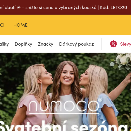
ní obutí ☀ - snižte si cenu u vybraných kousků | Kód: LETO20
CI
HOME
ašky
Doplňky
Značky
Dárkový poukaz
Slev