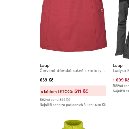
Loap
Loap
Červená dámská sukně s kraťasy 2v1 LOAP UZNORA
Ludysa 
639 Kč
1 699 K
Běžná ce
511 Kč
Nejnižší c
s kódem LETO20:
Běžná cena
899 Kč
Nejnižší cena za posledních 30 dní: 649 Kč