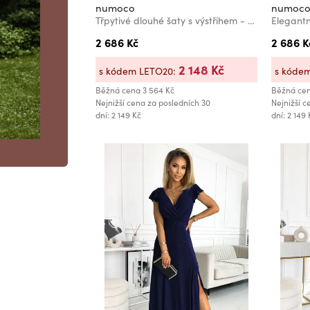
numoco
numoc
Třpytivé dlouhé šaty s výstřihem - zelené Numoco CRYSTAL
2 686 Kč
2 686 K
2 148 Kč
s kódem LETO20:
s kóde
Běžná cena
3 564 Kč
Běžná ce
Nejnižší cena za posledních 30
Nejnižší c
dní: 2 149 Kč
dní: 2 149