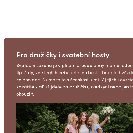
Pro družičky i svatební hosty
Svatební sezóna je v plném proudu a my máme jeden
tip: šaty, ve kterých nebudete jen host – budete hvězd
celého dne. Numoco to s ženskostí umí. V jejich kouscí
zazáříte - ať už jdete za družičku, svědkyni nebo jen 
okouzlit.