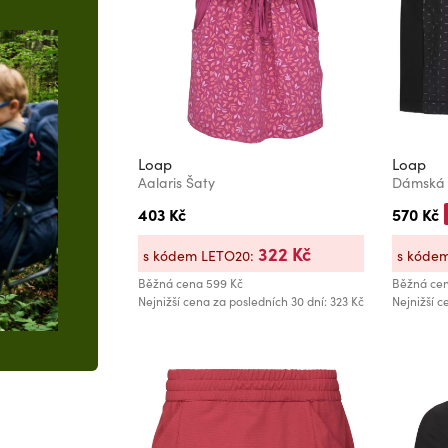
Loap
Loap
Aalaris Šaty
403 Kč
570 Kč
322 Kč
s kódem LETO20:
s kóde
Běžná cena
599 Kč
Běžná ce
Nejnižší cena za posledních 30 dní: 323 Kč
Nejnižší c