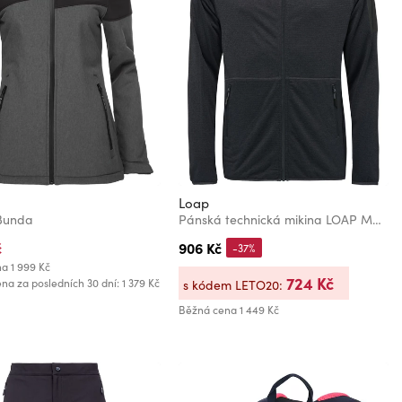
Loap
Bunda
Pánská technická mikina LOAP MOHER Tmavě šedá
č
906 Kč
-37%
na
1 999 Kč
724 Kč
ena za posledních 30 dní: 1 379 Kč
s kódem LETO20:
Běžná cena
1 449 Kč