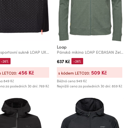
Loap
Dámská sportovní sukně LOAP UXNORA Černá
Pánská mikina LOAP ECBASAN Zelená
637 Kč
-26%
-26%
456 Kč
509 Kč
m LETO20:
s kódem LETO20:
na
849 Kč
Běžná cena
949 Kč
ena za posledních 30 dní: 769 Kč
Nejnižší cena za posledních 30 dní: 859 Kč