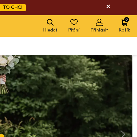
TO CHCI
0
Hledat
Přání
Přihlásit
Košík
y