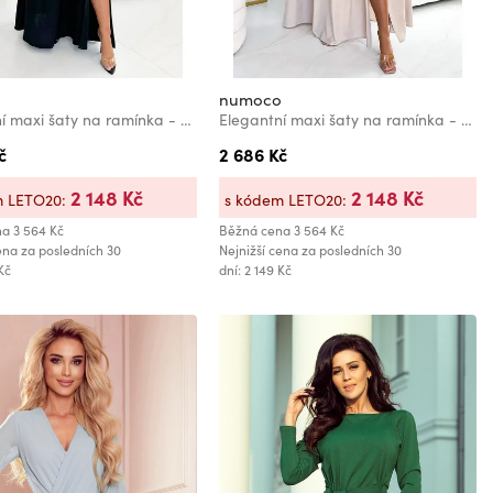
o
numoco
Elegantní maxi šaty na ramínka - černá se třpytkami Numoco CHIARA
Elegantní maxi šaty na ramínka - béžová se třpytkami Numoco CHIARA
č
2 686 Kč
2 148 Kč
2 148 Kč
m LETO20:
s kódem LETO20:
na
3 564 Kč
Běžná cena
3 564 Kč
ena za posledních 30
Nejnižší cena za posledních 30
 Kč
dní: 2 149 Kč