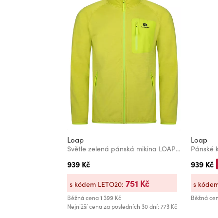
Loap
Loap
Světle zelená pánská mikina LOAP MOTOL
Pánské 
939 Kč
939 Kč
751 Kč
s kódem LETO20:
s kóde
Běžná cena
1 399 Kč
Běžná ce
Nejnižší cena za posledních 30 dní: 773 Kč