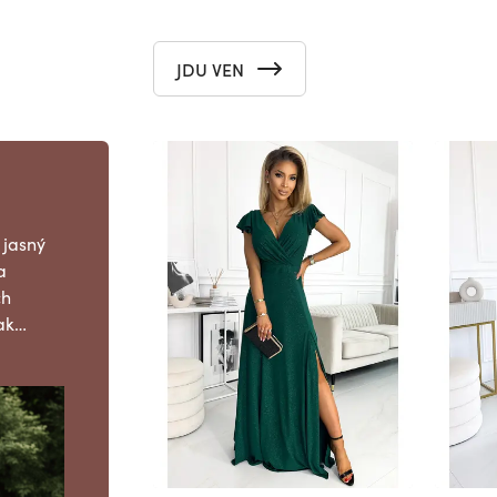
JDU VEN
 jasný
a
ch
tak…