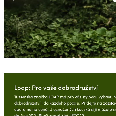
Loap: Pro vaše dobrodružství
Tuzemská značka LOAP má pro vás stylovou výbavu na
dobrodružství i do každého počasí. Přidejte na zážitc
ubereme na ceně. U označených kousků si ji můžete sn
dalších 20 %. Stačí zadat kód LETO20