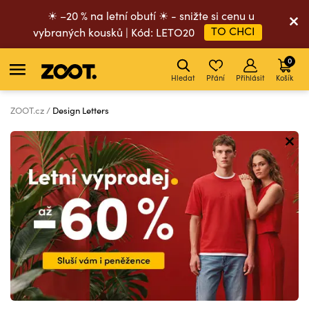
☀ –20 % na letní obutí ☀ - snižte si cenu u
TO CHCI
vybraných kousků | Kód: LETO20
0
Hledat
Přání
Přihlásit
Košík
ZOOT.cz
Design Letters