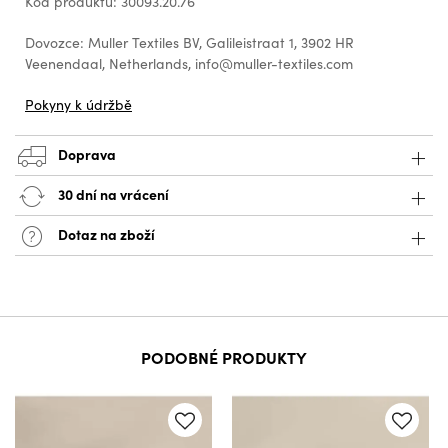
Kód produktu: 30093.20.76
Dovozce: Muller Textiles BV, Galileistraat 1, 3902 HR
Veenendaal, Netherlands, info@muller-textiles.com
Pokyny k údržbě
Doprava
30 dní na vrácení
Dotaz na zboží
PODOBNÉ PRODUKTY