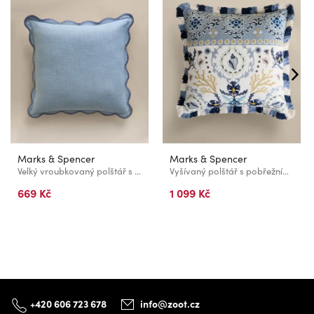
Marks & Spencer
Marks & Spencer
Velký vroubkovaný polštář s výšivkou, z čisté bavlny Marks & Spencer modrá
Vyšívaný polštář s pobřežním motivem, z čisté bavlny Marks & Spencer modrá
669 Kč
1 099 Kč
+420 606 723 678
info@zoot.cz