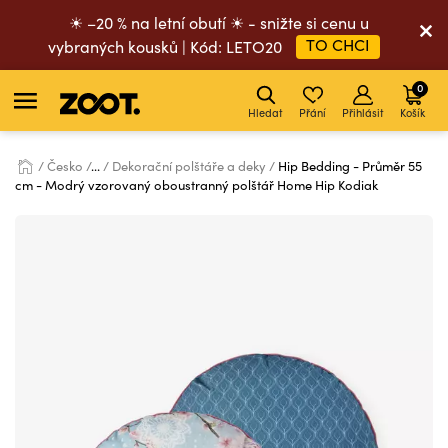
☀ –20 % na letní obutí ☀ - snižte si cenu u
TO CHCI
vybraných kousků | Kód: LETO20
0
Hledat
Přání
Přihlásit
Košík
Česko
...
Dekorační polštáře a deky
Hip Bedding - Průměr 55
cm - Modrý vzorovaný oboustranný polštář Home Hip Kodiak