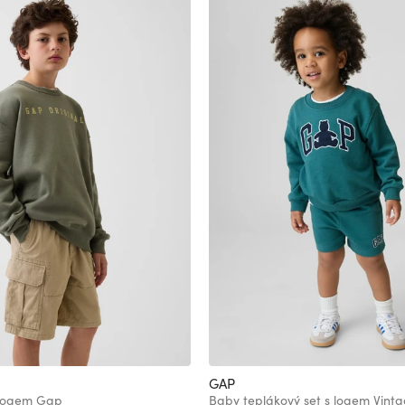
GAP
 logem Gap
Baby teplákový set s logem Vint