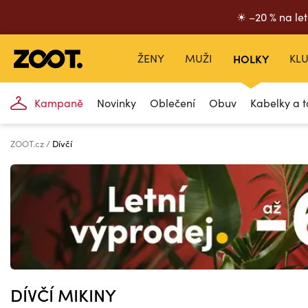
☀ –20 % na let
ŽENY
MUŽI
HOLKY
KLU
Kampaně
Novinky
Oblečení
Obuv
Kabelky a t
ZOOT.cz
Dívčí
DÍVČÍ MIKINY