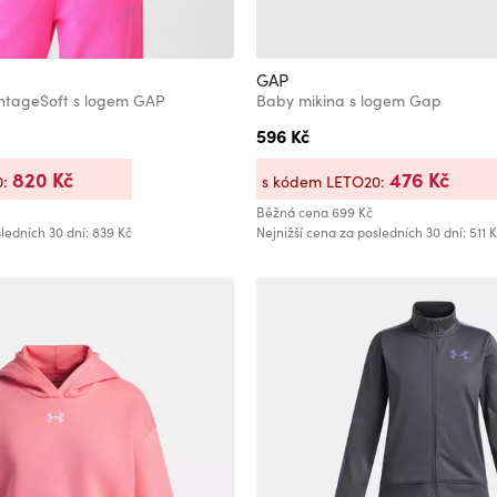
GAP
intageSoft s logem GAP
Baby mikina s logem Gap
596 Kč
820 Kč
476 Kč
0:
s kódem LETO20:
Běžná cena
699 Kč
ledních 30 dní: 839 Kč
Nejnižší cena za posledních 30 dní: 511 