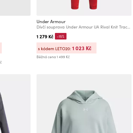
Under Armour
Dívčí souprava Under Armour UA Rival Knit Track Suit
1 279 Kč
-15%
1 023 Kč
s kódem LETO20:
Běžná cena
1 499 Kč
Kč