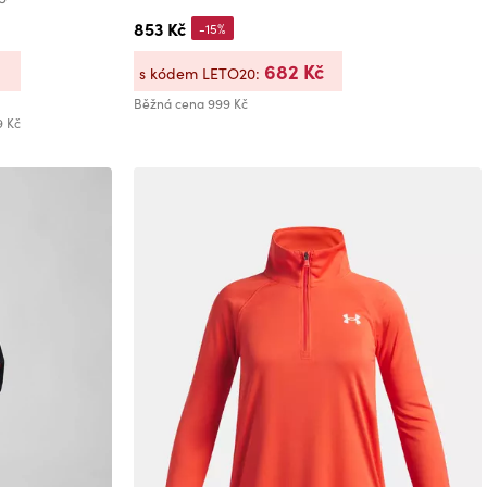
853 Kč
-15%
682 Kč
s kódem LETO20:
Běžná cena
999 Kč
9 Kč