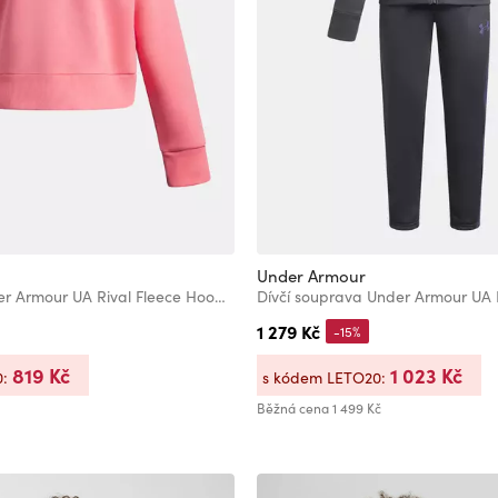
Under Armour
Dívčí mikina Under Armour UA Rival Fleece Hoodie-PNK
1 279 Kč
-15%
819 Kč
1 023 Kč
0:
s kódem LETO20:
Běžná cena
1 499 Kč