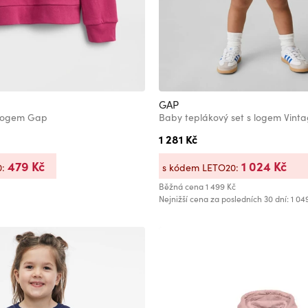
GAP
 logem Gap
Baby teplákový set s logem Vint
1 281 Kč
479 Kč
1 024 Kč
0:
s kódem LETO20:
Běžná cena
1 499 Kč
Nejnižší cena za posledních 30 dní: 1 04