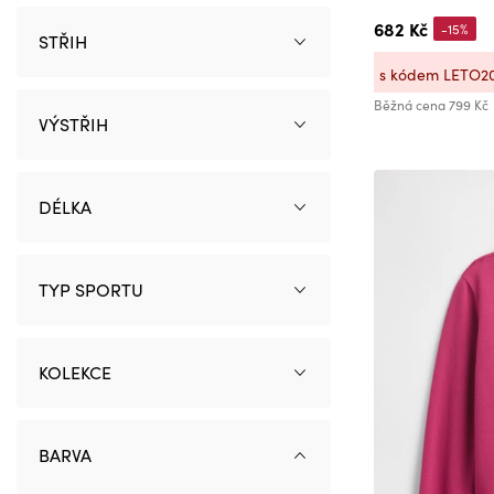
62-68
682 Kč
-15%
STŘIH
68-80
s kódem LETO2
74-80
Běžná cena
799 Kč
74/80
VÝSTŘIH
80
80-86
DÉLKA
86
92
92-97
TYP SPORTU
97-104
98
KOLEKCE
98-104
98-110
104
BARVA
104/110