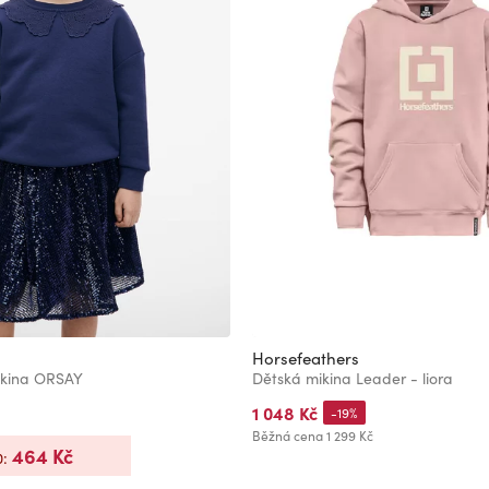
Horsefeathers
ikina ORSAY
Dětská mikina Leader - liora
1 048 Kč
-19%
Běžná cena
1 299 Kč
464 Kč
0: