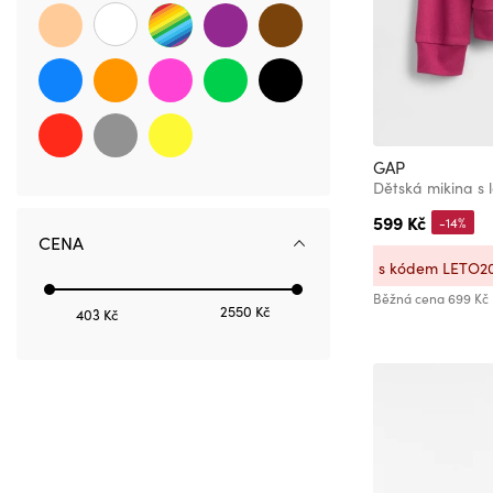
104-112
110
110-116
110/116
112-118
GAP
116
Dětská mikina s
116-122
599 Kč
-14%
CENA
116/122
s kódem LETO2
116-128
Běžná cena
699 Kč
2550 Kč
118-127
403 Kč
122
122-128
128
128-134
134