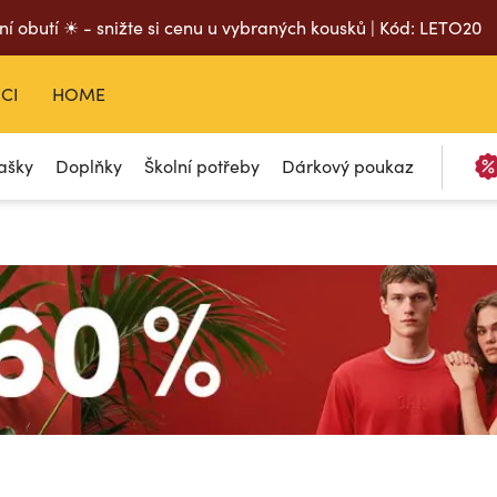
ní obutí ☀ - snižte si cenu u vybraných kousků | Kód: LETO20
CI
HOME
ašky
Doplňky
Školní potřeby
Dárkový poukaz