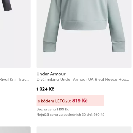
Under Armour
Dívčí souprava Under Armour UA Rival Knit Track Suit
Dívčí mikina Under Armour UA Rival Fleece Hoodie-BLU
1 024 Kč
819 Kč
s kódem LETO20:
Běžná cena
1 199 Kč
Nejnižší cena za posledních 30 dní: 930 Kč