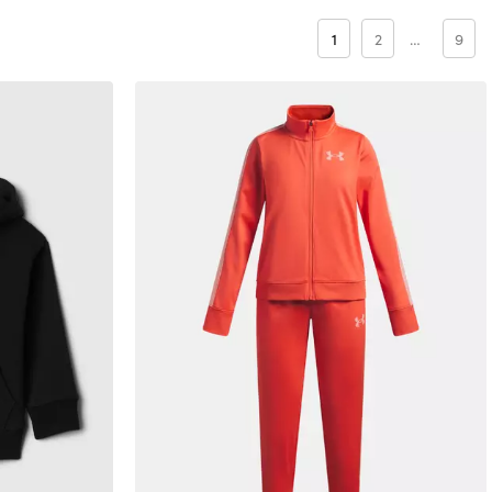
1
2
…
9