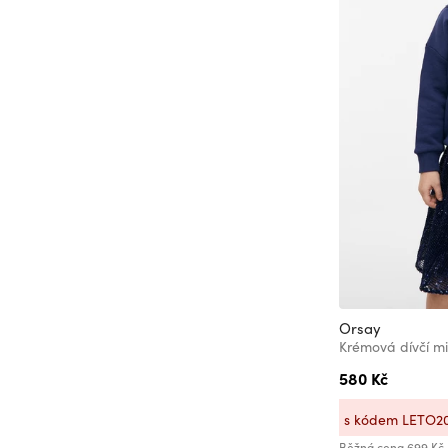
134-140
140
140-146
140-152
146
146-152
146/152
152
152-158
158
158/164
Orsay
Krémová dívčí m
160
580 Kč
160-162
160-164
s kódem LETO2
164
Běžná cena
699 Kč