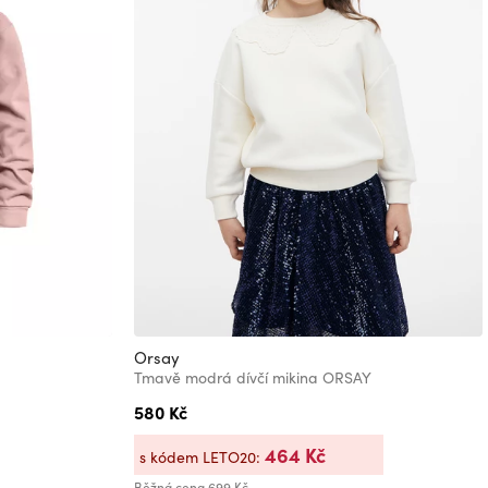
Orsay
Tmavě modrá dívčí mikina ORSAY
580 Kč
464 Kč
s kódem LETO20:
Běžná cena
699 Kč