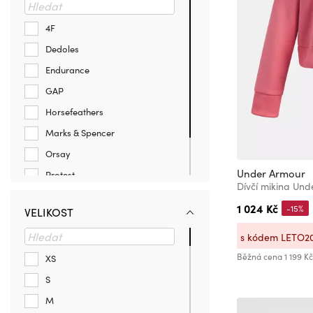
4F
Dedoles
Endurance
GAP
Horsefeathers
Marks & Spencer
Orsay
Under Armour
Protest
Trespass
1 024 Kč
-15%
VELIKOST
Under Armour
s kódem LETO2
Zigzag
Běžná cena
1 199 Kč
XS
S
M