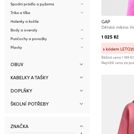
Spodní prádlo a pyžama
Trika a tílka
GAP
Halenky a košile
Dětská mikina V
Body a overaly
1 025 Kč
Punčochy a ponožky
Plavky
s kódem LETO2
Běžná cena
1 199 Kč
Nejnižší cena za pos
OBUV
KABELKY A TAŠKY
DOPLŇKY
ŠKOLNÍ POTŘEBY
ZNAČKA