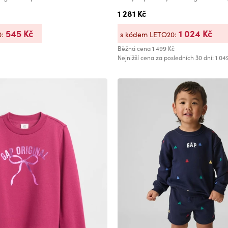
1 281 Kč
545 Kč
1 024 Kč
0:
s kódem LETO20:
Běžná cena
1 499 Kč
Nejnižší cena za posledních 30 dní: 1 04