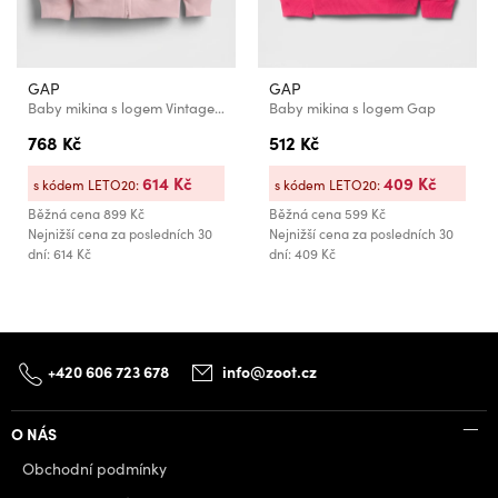
GAP
GAP
Baby mikina s logem VintageSoft GAP
Baby mikina s logem Gap
768 Kč
512 Kč
614 Kč
409 Kč
s kódem LETO20:
s kódem LETO20:
Běžná cena
899 Kč
Běžná cena
599 Kč
Nejnižší cena za posledních 30
Nejnižší cena za posledních 30
dní: 614 Kč
dní: 409 Kč
+420 606 723 678
info@zoot.cz
O NÁS
Obchodní podmínky