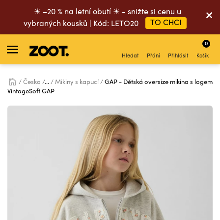
☀ –20 % na letní obutí ☀ - snižte si cenu u
TO CHCI
vybraných kousků | Kód: LETO20
0
Hledat
Přání
Přihlásit
Košík
Česko
...
Mikiny s kapucí
GAP - Dětská oversize mikina s logem
VintageSoft GAP