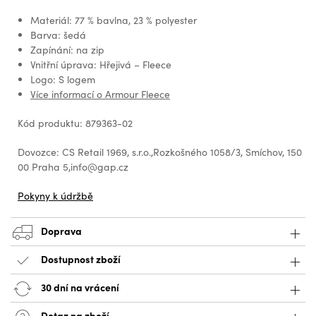
Materiál: 77 % bavlna, 23 % polyester
Barva: šedá
Zapínání: na zip
Vnitřní úprava: Hřejivá – Fleece
Logo: S logem
Více informací o Armour Fleece
Kód produktu: 879363-02
Dovozce: CS Retail 1969, s.r.o.,Rozkošného 1058/3, Smíchov, 150
00 Praha 5,info@gap.cz
Pokyny k údržbě
Doprava
Dostupnost zboží
30 dní na vrácení
Dotaz na zboží