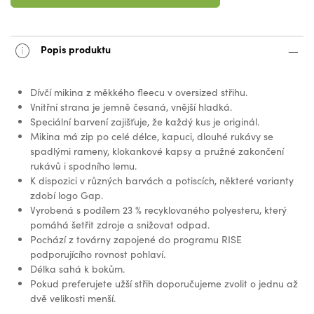
Popis produktu
Dívčí mikina z měkkého fleecu v oversized střihu.
Vnitřní strana je jemně česaná, vnější hladká.
Speciální barvení zajišťuje, že každý kus je originál.
Mikina má zip po celé délce, kapuci, dlouhé rukávy se
spadlými rameny, klokankové kapsy a pružné zakončení
rukávů i spodního lemu.
K dispozici v různých barvách a potiscích, některé varianty
zdobí logo Gap.
Vyrobená s podílem 23 % recyklovaného polyesteru, který
pomáhá šetřit zdroje a snižovat odpad.
Pochází z továrny zapojené do programu RISE
podporujícího rovnost pohlaví.
Délka sahá k bokům.
Pokud preferujete užší střih doporučujeme zvolit o jednu až
dvě velikosti menší.