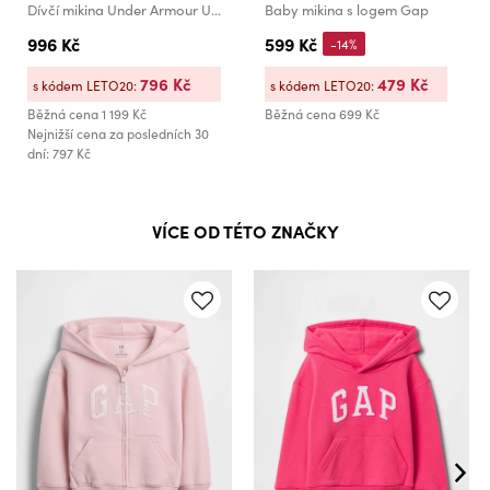
Dívčí mikina Under Armour UA Rival Fleece Crop Hoodie
Baby mikina s logem Gap
996 Kč
599 Kč
-14%
796 Kč
479 Kč
s kódem LETO20:
s kódem LETO20:
Běžná cena
1 199 Kč
Běžná cena
699 Kč
Nejnižší cena za posledních 30
dní: 797 Kč
VÍCE OD TÉTO ZNAČKY