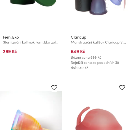
Femi.Eko
Claricup
Sterilizační kelímek Femi.Eko zelený
Menstruační kalíšek Claricup Violet 3
299 Kč
649 Kč
Běžná cena
699 Kč
Nejnižší cena za posledních 30
dní: 649 Kč