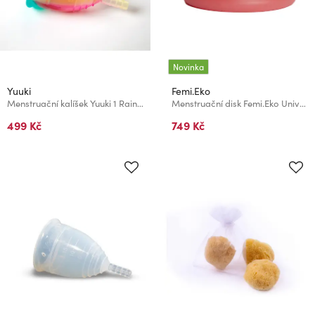
Novinka
Yuuki
Femi.Eko
Menstruační kalíšek Yuuki 1 Rainbow Classic Economic
Menstruační disk Femi.Eko Universal Safe Soft Antibakteriální Pink
499 Kč
749 Kč