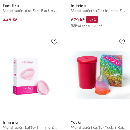
Femi.Eko
Intimina
Menstruační disk Femi.Eko Universal Hard Green
Menstruační kalíšek Intimina Ziggy Cup™ velikost B
449 Kč
879 Kč
-25%
Běžná cena
1 179 Kč
Intimina
Yuuki
Menstruační kalíšek Intimina Ziggy Cup™ velikost A
Menstruační kalíšek Yuuki 2 Rainbow soft