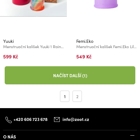
Yuuki
Femi.Eko
Menstruační kalíšek Yuuki 1 Rainbow classic
Menstruační kalíšek Femi.Eko Lila vel. S
599 Kč
549 Kč
NAČÍST DALŠÍ (1)
1
2
+420 606 723 678
info@zoot.cz
O NÁS