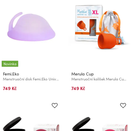
Novinka
Femi.Eko
Merula Cup
Menstruační disk Femi.Eko Universal Safe Soft Antibakteriální Lila
Menstruační kalíšek Merula Cup XL Fox
749 Kč
749 Kč