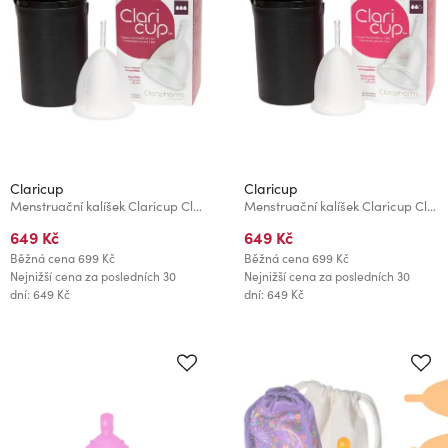
Claricup
Claricup
Menstruační kalíšek Claricup Clear 3
Menstruační kalíšek Claricup Clear 2
649 Kč
649 Kč
Běžná cena
699 Kč
Běžná cena
699 Kč
Nejnižší cena za posledních 30
Nejnižší cena za posledních 30
dní: 649 Kč
dní: 649 Kč