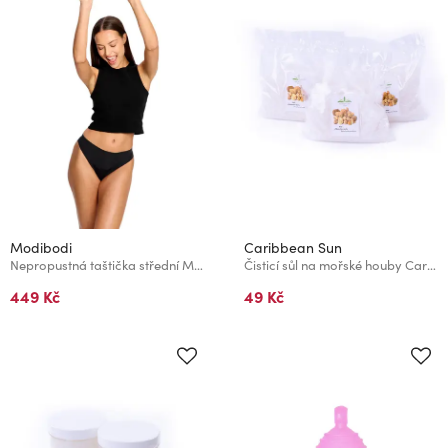
Modibodi
Caribbean Sun
Nepropustná taštička střední Modibodi
Čisticí sůl na mořské houby Caribbean Sun 70 g
449 Kč
49 Kč