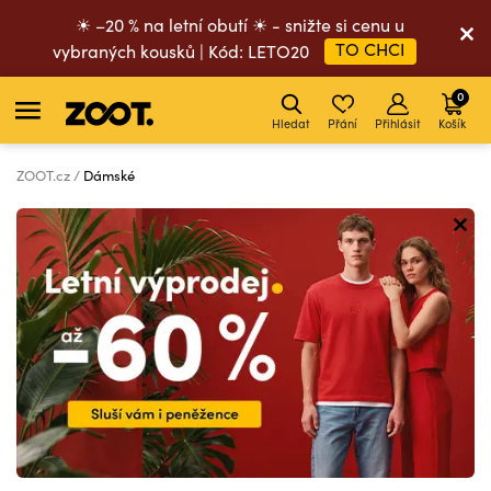
☀ –20 % na letní obutí ☀ - snižte si cenu u
TO CHCI
vybraných kousků | Kód: LETO20
0
Hledat
Přání
Přihlásit
Košík
ZOOT.cz
Dámské