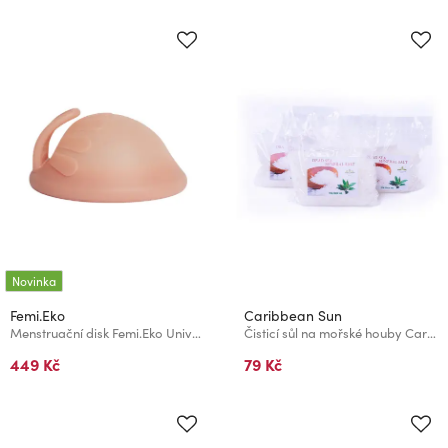
Novinka
Femi.Eko
Caribbean Sun
Menstruační disk Femi.Eko Universal Hard Powder
Čisticí sůl na mořské houby Caribbean Sun Tea Tree 70 g
449 Kč
79 Kč