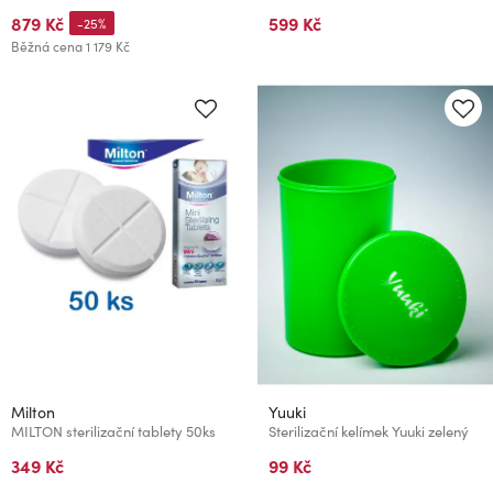
879 Kč
599 Kč
-25%
Běžná cena
1 179 Kč
Milton
Yuuki
MILTON sterilizační tablety 50ks
Sterilizační kelímek Yuuki zelený
349 Kč
99 Kč