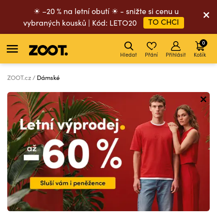
☀ –20 % na letní obutí ☀ - snižte si cenu u
TO CHCI
vybraných kousků | Kód: LETO20
0
Hledat
Přání
Přihlásit
Košík
ZOOT.cz
Dámské