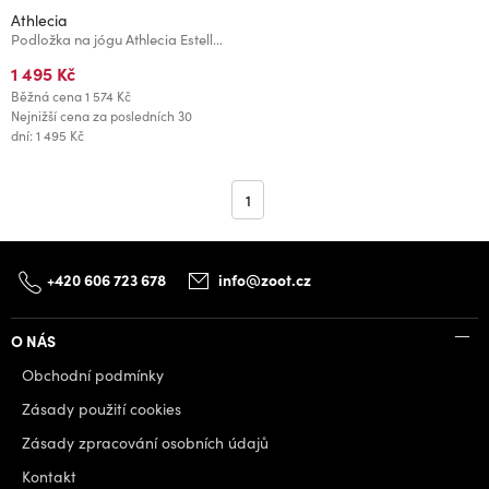
Athlecia
Podložka na jógu Athlecia Estell Velikost:
1 495 Kč
Běžná cena
1 574 Kč
Nejnižší cena za posledních 30
dní: 1 495 Kč
1
+420 606 723 678
info@zoot.cz
O NÁS
Obchodní podmínky
Zásady použití cookies
Zásady zpracování osobních údajů
Kontakt