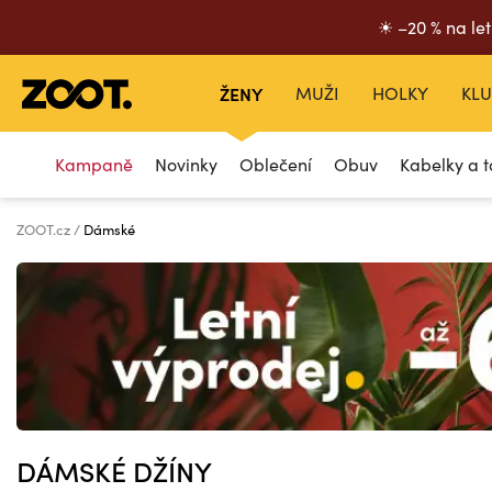
☀ –20 % na let
ŽENY
MUŽI
HOLKY
KLU
Kampaně
Novinky
Oblečení
Obuv
Kabelky a t
ZOOT.cz
Dámské
DÁMSKÉ DŽÍNY