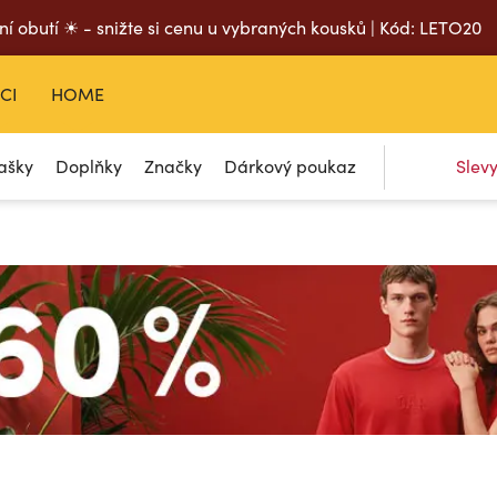
ní obutí ☀ - snižte si cenu u vybraných kousků | Kód: LETO20
CI
HOME
ašky
Doplňky
Značky
Dárkový poukaz
Slev