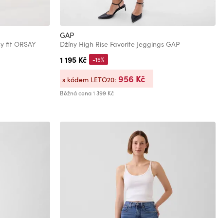
GAP
y fit ORSAY
Džíny High Rise Favorite Jeggings GAP
1 195 Kč
-15%
956 Kč
s kódem LETO20:
Běžná cena
1 399 Kč