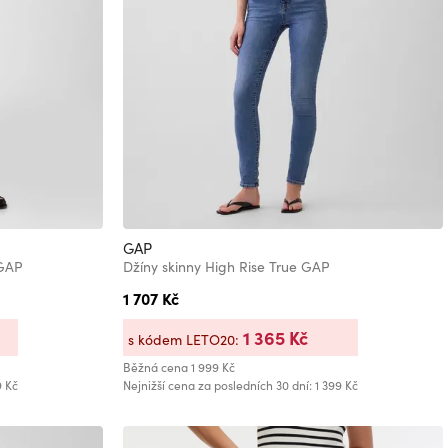
GAP
 GAP
Džíny skinny High Rise True GAP
1 707 Kč
1 365 Kč
s kódem LETO20:
Běžná cena
1 999 Kč
9 Kč
Nejnižší cena za posledních 30 dní: 1 399 Kč