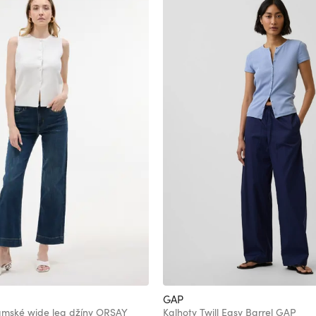
GAP
mské wide leg džíny ORSAY
Kalhoty Twill Easy Barrel GAP