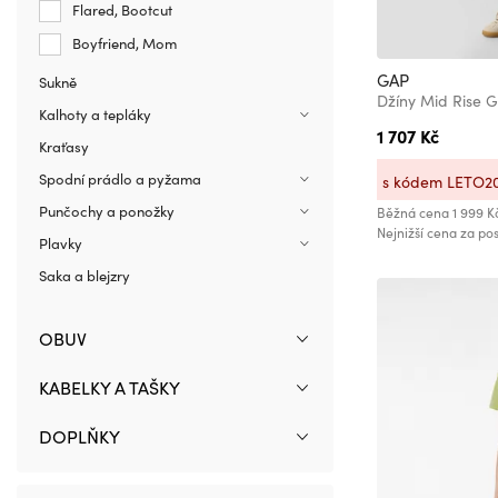
Flared, Bootcut
Boyfriend, Mom
GAP
Sukně
Džíny Mid Rise G
Kalhoty a tepláky
1 707 Kč
Kraťasy
Spodní prádlo a pyžama
s kódem LETO2
Punčochy a ponožky
Běžná cena
1 999 K
Nejnižší cena za pos
Plavky
Saka a blejzry
OBUV
KABELKY A TAŠKY
DOPLŇKY