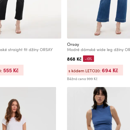
Orsay
ké straight fit džíny ORSAY
Modré dámské wide leg džíny O
868 Kč
-13%
555 Kč
694 Kč
0:
s kódem LETO20:
Běžná cena
999 Kč