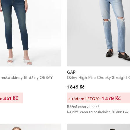
GAP
ské skinny fit džíny ORSAY
Džíny High Rise Cheeky Straight
1 849 Kč
451 Kč
1 479 Kč
0:
s kódem LETO20:
Běžná cena
2 199 Kč
Nejnižší cena za posledních 30 dní: 1 47