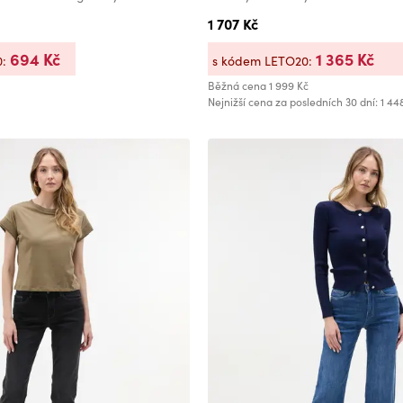
1 707 Kč
694 Kč
1 365 Kč
0:
s kódem LETO20:
Běžná cena
1 999 Kč
Nejnižší cena za posledních 30 dní: 1 44