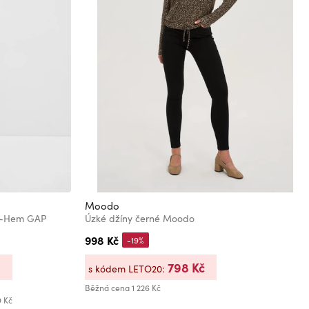
Moodo
it-Hem GAP
Úzké džíny černé Moodo
998 Kč
-19%
798 Kč
s kódem LETO20:
Běžná cena
1 226 Kč
9 Kč