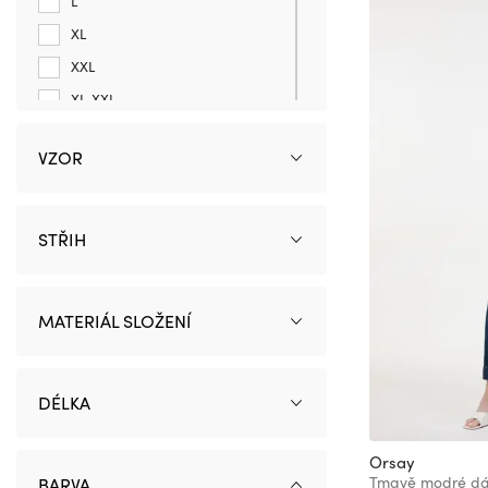
L
XL
XXL
XL-XXL
UNI
VZOR
0
2
6
STŘIH
8
14
MATERIÁL SLOŽENÍ
16
23/32
24
DÉLKA
24-25/32
24/32
Orsay
Tmavě modré dá
BARVA