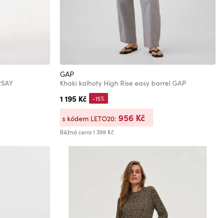
GAP
RSAY
Khaki kalhoty High Rise easy barrel GAP
1 195 Kč
-15%
956 Kč
s kódem LETO20:
Běžná cena
1 399 Kč