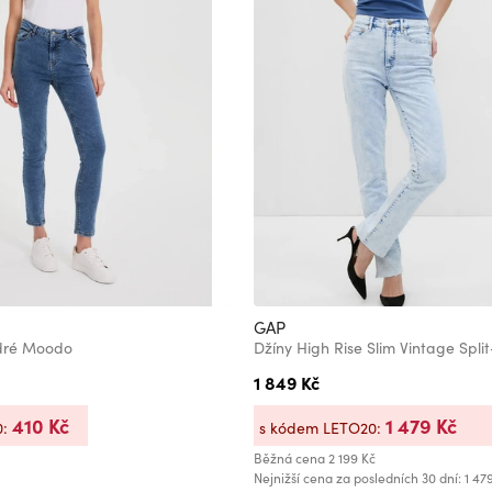
GAP
dré Moodo
Džíny High Rise Slim Vintage Spl
1 849 Kč
410 Kč
1 479 Kč
0:
s kódem LETO20:
Běžná cena
2 199 Kč
Nejnižší cena za posledních 30 dní: 1 47