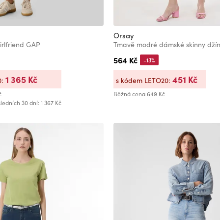
Orsay
irlfriend GAP
Tmavě modré dámské skinny džín
564 Kč
-13%
1 365 Kč
451 Kč
0:
s kódem LETO20:
č
Běžná cena
649 Kč
ledních 30 dní: 1 367 Kč