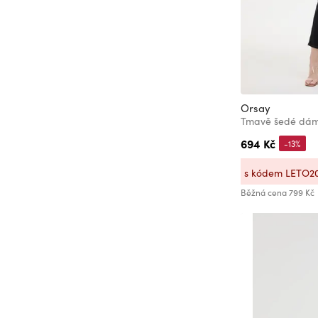
28-29/32
28/30
28/32
28/33
28/34
Orsay
29
Tmavě šedé dáms
29/30
694 Kč
-13%
29/32
s kódem LETO2
29/34
Běžná cena
799 Kč
30
30/30
30-31/32
30/32
30/34
31/30