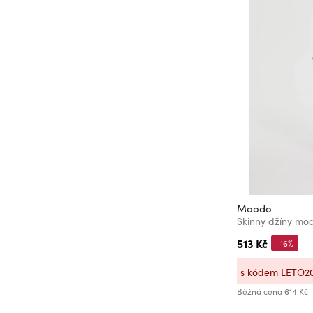
31/32
31/34
32/32
32-33/32
32/34
33/30
33/32
33/34
34
34/30
Moodo
34/32
Skinny džíny mo
34/34
513 Kč
-16%
35/32
s kódem LETO2
36
Běžná cena
614 Kč
36/30