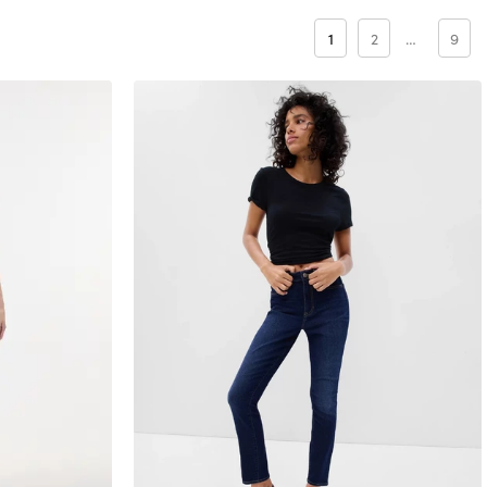
1
2
…
9