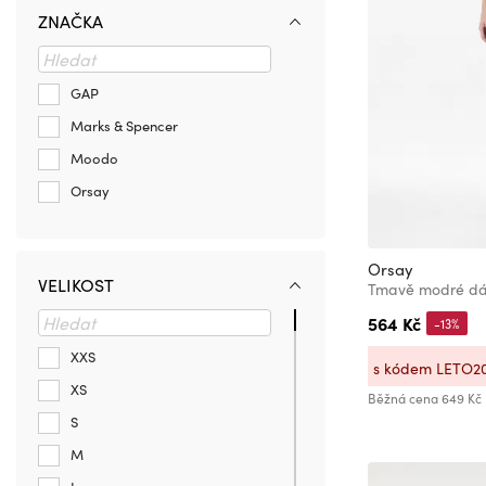
ZNAČKA
GAP
Marks & Spencer
Moodo
Orsay
Orsay
VELIKOST
Tmavě modré dám
564 Kč
-13%
XXS
s kódem LETO2
XS
Běžná cena
649 Kč
S
M