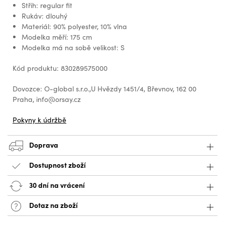
Střih: regular fit
Rukáv: dlouhý
Materiál: 90% polyester, 10% vlna
Modelka měří: 175 cm
Modelka má na sobě velikost: S
Kód produktu: 830289575000
Dovozce: O-global s.r.o.,U Hvězdy 1451/4, Břevnov, 162 00
Praha, info@orsay.cz
Pokyny k údržbě
Doprava
Dostupnost zboží
30 dní na vrácení
Dotaz na zboží