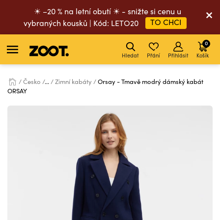
☀ –20 % na letní obutí ☀ - snižte si cenu u
TO CHCI
vybraných kousků | Kód: LETO20
0
Hledat
Přání
Přihlásit
Košík
Česko
...
Zimní kabáty
Orsay - Tmavě modrý dámský kabát
ORSAY