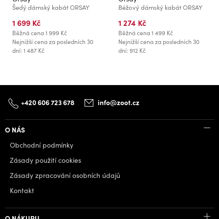
Šedý dámský kabát ORSAY
Béžový dámský kabát ORSAY
1 699 Kč
1 274 Kč
Běžná cena
1 999 Kč
Běžná cena
1 499 Kč
Nejnižší cena za posledních 30
Nejnižší cena za posledních 30
dní: 1 487 Kč
dní: 912 Kč
+420 606 723 678
info@zoot.cz
O NÁS
Obchodní podmínky
Zásady použití cookies
Zásady zpracování osobních údajů
Kontakt
O NÁKUPU