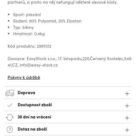
partnerů, a proto na něj nefungují některé slevové kódy.
Sport: plavání
Složení: 80% Polyamid, 20% Elastan
Typ: bikiny
Hmotnost: 0.4kg
Kód produktu: 2991012
Dovozce: EasyStock s.r.o., 17. listopadu,220,Červený Kostelec,549
41,CZ, info@easy-stock.cz
Pokyny k údržbě
Doprava
Dostupnost zboží
30 dní na vrácení
Dotaz na zboží