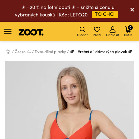
☀ –20 % na letní obutí ☀ - snižte si cenu u
TO CHCI
vybraných kousků | Kód: LETO20
0
Hledat
Přání
Přihlásit
Košík
Česko
...
Dvoudílné plavky
4F - Vrchní díl dámských plavek 4F