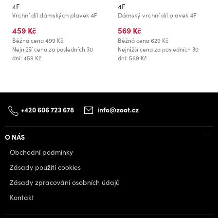
4F
4F
Vrchní díl dámských plavek 4F
Dámský vrchní díl plavek 4F
459 Kč
569 Kč
Běžná cena
499 Kč
Běžná cena
629 Kč
Nejnižší cena za posledních 30
Nejnižší cena za posledních 30
dní: 459 Kč
dní: 569 Kč
+420 606 723 678
info@zoot.cz
O NÁS
Obchodní podmínky
Zásady použití cookies
Zásady zpracování osobních údajů
Kontakt