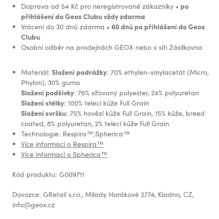
po
Doprava od 54 Kč pro neregistrované zákazníky •
přihlášení do Geox Clubu vždy zdarma
60 dnů po přihlášení do Geox
Vrácení do 30 dnů zdarma •
Clubu
Osobní odběr na prodejnách GEOX nebo v síti Zásilkovna
Složení podrážky
Materiál:
: 70% ethylen-vinylacetát (Micro,
Phylon), 30% guma
Složení podšívky
: 76% síťovaný polyester, 24% polyuretan
Složení stélky
: 100% telecí kůže Full Grain
Složení svršku
: 75% hovězí kůže Full Grain, 15% kůže, breed
coated, 8% polyuretan, 2% telecí kůže Full Grain
Technologie: Respira™;Spherica™
Více informací o Respira™
Více informací o Spherica™
Kód produktu: G009711
Dovozce: GRetail s.r.o., Milady Horákové 2774, Kladno, CZ,
info@geox.cz