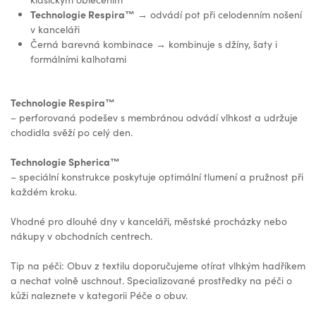
Technologie Respira™️
→ odvádí pot při celodenním nošení
v kanceláři
Černá barevná kombinace → kombinuje s džíny, šaty i
formálními kalhotami
Technologie Respira™️
– perforovaná podešev s membránou odvádí vlhkost a udržuje
chodidla svěží po celý den.
Technologie Spherica™️
– speciální konstrukce poskytuje optimální tlumení a pružnost při
každém kroku.
Vhodné pro dlouhé dny v kanceláři, městské procházky nebo
nákupy v obchodních centrech.
Tip na péči: Obuv z textilu doporučujeme otírat vlhkým hadříkem
a nechat volně uschnout. Specializované prostředky na péči o
kůži naleznete v kategorii Péče o obuv.