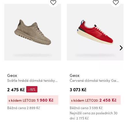
Geox
Geox
Světle hnědé dámské tenisky Geox Flextride Plus
Červené dámské tenisky Geox Gxrn-02
2 475 Kč
3 073 Kč
-15%
1 980 Kč
2 458 Kč
s kódem LETO20:
s kódem LETO20:
Běžná cena
2 899 Kč
Běžná cena
3 599 Kč
Nejnižší cena za posledních 30
dní: 2 773 Kč