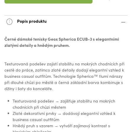
Popis produktu
Černé dámské tenisky Geox Spherica ECUB-3 s elegantními
zlatými detaily a hnědým pruhem.
Texturovaná podešev zajistí stabilitu na mokrých chodnících při
cestě do práce, zatímco zlaté detaily dodají elegantní vzhled k
business casual outfitům. Technologie Spherica™ tlumí nárazy
při dlouhé chůzi po městě a černá základní barva kombinuje s
džíny i šaty do kanceláře.
Texturovaná podešev → zajišťuje stabilitu na mokrých
chodnících při chůzi městem
Zlaté dekorativní prvky → dodávají elegantní vzhled k
business casual outfitům
Hnědý pruh s vzorem → vytváří zajímavý kontrast s
klasickým oblečením