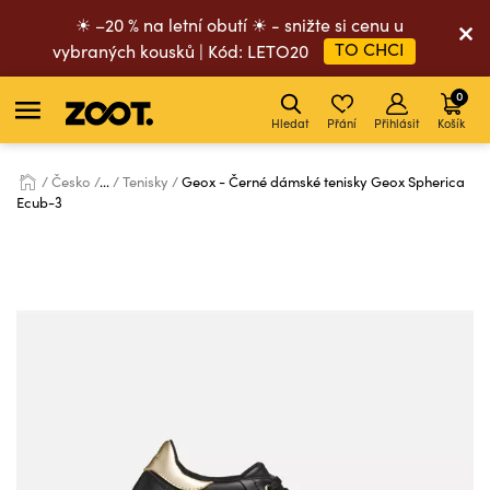
☀ –20 % na letní obutí ☀ - snižte si cenu u
TO CHCI
vybraných kousků | Kód: LETO20
0
Hledat
Přání
Přihlásit
Košík
Česko
...
Tenisky
Geox - Černé dámské tenisky Geox Spherica
Ecub-3