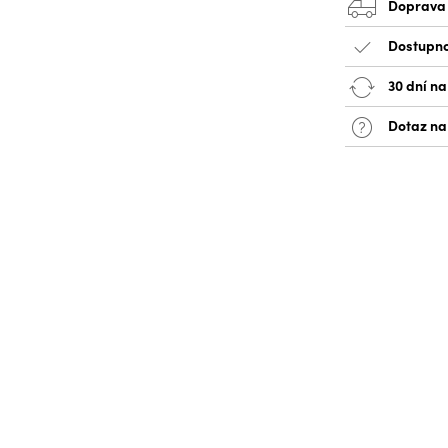
Doprava
Dostupno
30 dní na
Dotaz na