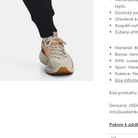
teplo.
Elastický pa
Otevřené k
Rozpětí noh
Zúžený stř
Materiál: 8
Barva: čer
Střih: Loose
Sport: tréni
Kolekce: Fl
Více inform
Kód produktu:
Dovozce: USDis
info@usdistrib
Pokyny k údrž