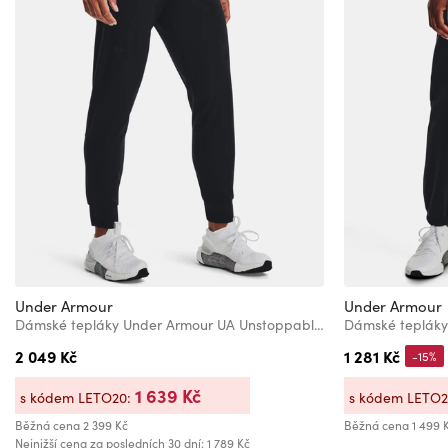
Under Armour
Under Armour
Dámské tepláky Under Armour UA Unstoppable Jogger
2 049 Kč
1 281 Kč
-15%
1 639 Kč
s kódem LETO20:
s kódem LETO
Běžná cena
2 399 Kč
Běžná cena
1 499 
Nejnižší cena za posledních 30 dní: 1 789 Kč