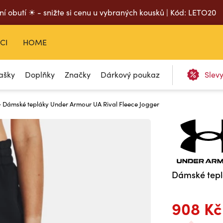
ní obutí ☀ - snižte si cenu u vybraných kousků | Kód: LETO20
CI
HOME
ašky
Doplňky
Značky
Dárkový poukaz
Slev
 Dámské tepláky Under Armour UA Rival Fleece Jogger
Dámské tepl
908 Kč