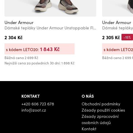
Under Armour
Under Armour
Dámské tepláky Under Armour Unstoppable Flc Jogger-WHT
2 304 Kč
2 305 Kč
-15%
1 843 Kč
s kódem LETO20:
s kódem LETO
Běžná cena
2 699 Kč
Běžná cena
2 699 
Nejnižší cena za posledních 30 dní: 1 898 Kč
KONTAKT
O NÁS
+420 606 723 678
Obchodní podmínky
info@zoot.cz
Zásady použití cookies
Zásady zpracování
osobních údajů
Kontakt