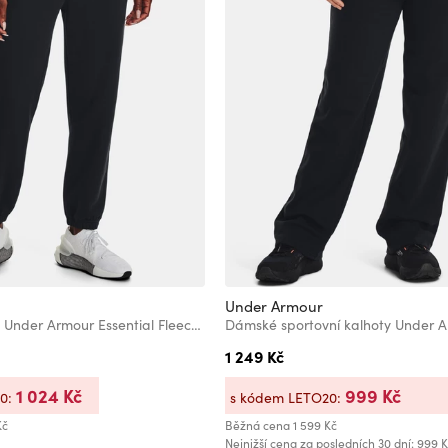
Under Armour
Dámské tepláky Under Armour Essential Fleece Joggers
1 249 Kč
1 024 Kč
999 Kč
20:
s kódem LETO20:
Kč
Běžná cena
1 599 Kč
Nejnižší cena za posledních 30 dní: 999 