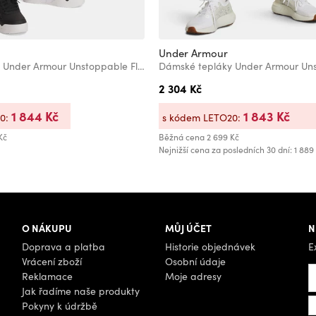
Under Armour
Dámské tepláky Under Armour Unstoppable Flc Jogger
2 304 Kč
1 844 Kč
1 843 Kč
20:
s kódem LETO20:
Kč
Běžná cena
2 699 Kč
Nejnižší cena za posledních 30 dní: 1 889
O NÁKUPU
MŮJ ÚČET
N
Doprava a platba
Historie objednávek
E
Vrácení zboží
Osobní údaje
Reklamace
Moje adresy
Jak řadíme naše produkty
Pokyny k údržbě