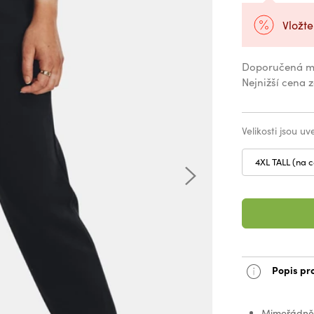
Vložte
Doporučená m
Nejnižší cena 
Velikosti jsou u
4XL TALL (na 
Popis pr
Mimořádně m