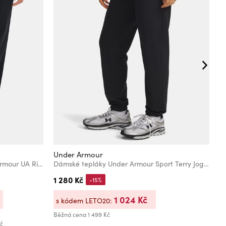
Under Armour
U
Dámské sportovní kalhoty Under Armour UA Rival Flc Straight Pant
Dámské tepláky Under Armour Sport Terry Jogger-BLK
1 280 Kč
1
-15%
1 024 Kč
s kódem LETO20:
s
Běžná cena
1 499 Kč
Bě
Kč
Ne