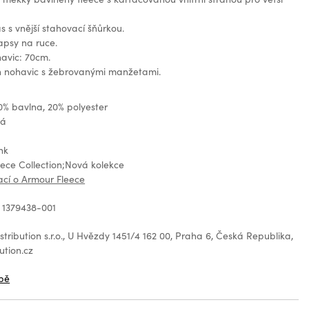
s s vnější stahovací šňůrkou.
apsy na ruce.
avic: 70cm.
ih nohavic s žebrovanými manžetami.
0% bavlna, 20% polyester
ná
nk
eece Collection;Nová kolekce
ací o Armour Fleece
 1379438-001
tribution s.r.o., U Hvězdy 1451/4 162 00, Praha 6, Česká Republika,
ution.cz
bě