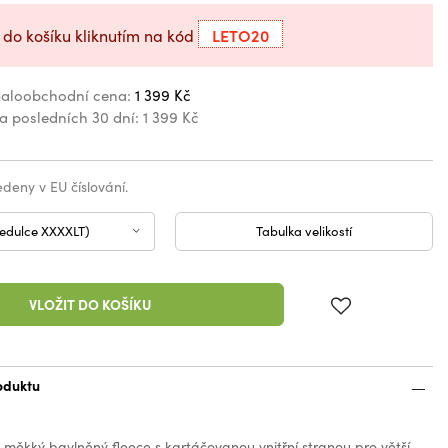
LETO20
 do košíku kliknutím na kód
aloobchodní cena:
1 399 Kč
za posledních 30 dní:
1 399 Kč
vedeny v EU číslování.
cedulce XXXXLT)
Tabulka velikostí
VLOŽIT DO KOŠÍKU
oduktu
ěkký bavlněný fleece s kartáčovanou vnitřní stranou pro větší