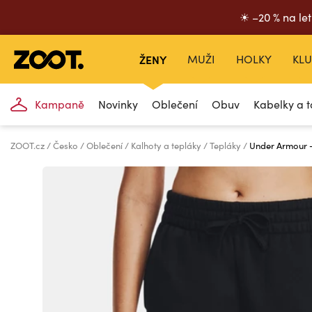
☀ –20 % na let
ŽENY
MUŽI
HOLKY
KLU
Kampaně
Novinky
Oblečení
Obuv
Kabelky a t
ZOOT.cz
Česko
Oblečení
Kalhoty a tepláky
Tepláky
Under Armour -