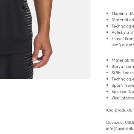
Tkanina UA 
Materiál od
Technologie
Potisk na s
Hlavní tkan
lemů a deta
Materiál: 1
Barva: čer
Střih: Loose
Technologi
Sport: tréni
Kolekce: N
Více infor
Kód produktu:
Dovozce: USDis
info@usdistrib