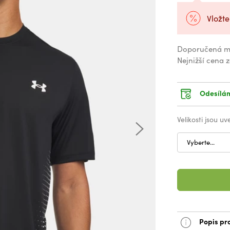
Vložte
Doporučená m
Nejnižší cena 
Odesílám
Velikosti jsou u
Vyberte...
Popis pr