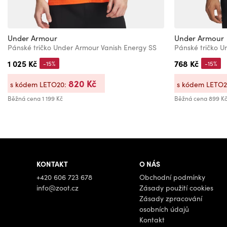
Under Armour
Under Armour
Pánské tričko Under Armour Vanish Energy SS
1 025 Kč
768 Kč
-15%
-15%
820 Kč
s kódem LETO20:
s kódem LETO
Běžná cena
1 199 Kč
Běžná cena
899 K
KONTAKT
O NÁS
+420 606 723 678
Obchodní podmínky
info@zoot.cz
Zásady použití cookies
Zásady zpracování
osobních údajů
Kontakt