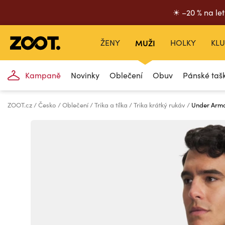
☀ –20 % na let
ŽENY
MUŽI
HOLKY
KLU
Kampaně
Novinky
Oblečení
Obuv
Pánské taš
ZOOT.cz
Česko
Oblečení
Trika a tílka
Trika krátký rukáv
Under Armo