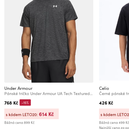
Under Armour
Celio
Pánské tričko Under Armour UA Tech Textured SS-BLK
Černé pánské t
768 Kč
426 Kč
-15%
614 Kč
s kódem LETO20:
s kódem LETO
Běžná cena
899 Kč
Běžná cena
499 K
Nejnižší cena za po