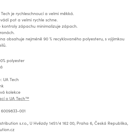
Tech je rychleschnoucí a velmi měkká.
vádí pot a velmi rychle schne.
 kontroly zápachu minimalizuje zápach.
tranách.
ina obsahuje nejméně 90 % recyklovaného polyesteru, s výjimkou
ilů.
00% polyester
ná
e: UA Tech
nk
ová kolekce
mací o UA Tech™
 6009833-001
tribution s.r.o., U Hvězdy 1451/4 162 00, Praha 6, Česká Republika,
ution.cz