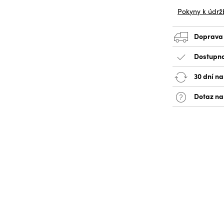
Pokyny k údrž
Doprava
Dostupno
30 dní na
Dotaz na