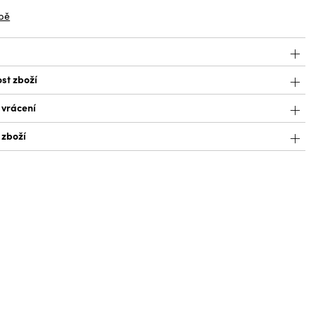
bě
st zboží
 vrácení
 zboží