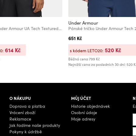
Under Armour
Pánské tričko Under Armour UA Tech Textured SS-BLK
Pánské tričko Under Armour Tech 2
651 Kč
614 Kč
520 Kč
20:
s kódem LETO20:
č
Běžná cena
799 Kč
Nejnižší cena za posledních 30 dní: 520 K
O NÁKUPU
MŮJ ÚČET
N
Doprava a platba
Historie objednávek
E
Vrácení zboží
Osobní údaje
Reklamace
Moje adresy
Jak řadíme naše produkty
Pokyny k údržbě