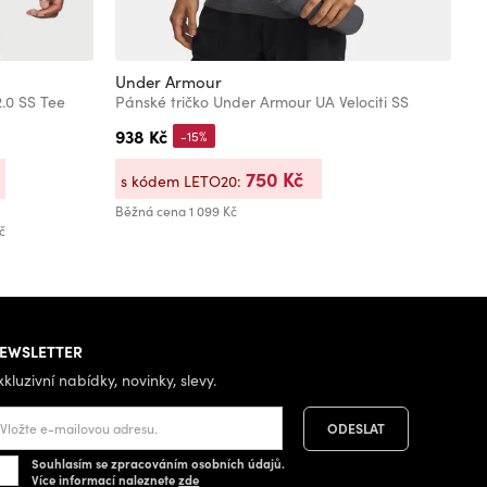
Under Armour
U
.0 SS Tee
Pánské tričko Under Armour UA Velociti SS
938 Kč
6
-15%
750 Kč
s kódem LETO20:
s
Běžná cena
1 099 Kč
Bě
č
Ne
EWSLETTER
xkluzivní nabídky, novinky, slevy.
Souhlasím se zpracováním osobních údajů.
Více informací naleznete
zde