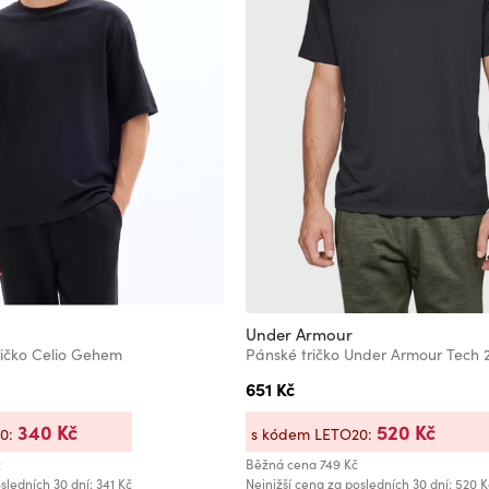
Under Armour
ričko Celio Gehem
651 Kč
340 Kč
520 Kč
20:
s kódem LETO20:
č
Běžná cena
749 Kč
sledních 30 dní: 341 Kč
Nejnižší cena za posledních 30 dní: 520 K