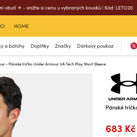
ní obutí ☀ - snižte si cenu u vybraných kousků | Kód: LETO20
CI
HOME
ky a batohy
Doplňky
Značky
Dárkový poukaz
ur - Pánské tričko Under Armour UA Tech Play Short Sleeve
Pánské tričk
683 Kč