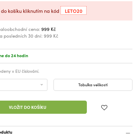
LETO20
 do košíku kliknutím na kód
aloobchodní cena:
999 Kč
za posledních 30 dní:
999 Kč
e do 24 hodin
vedeny v EU číslování.
Tabulka velikostí
VLOŽIT DO KOŠÍKU
oduktu