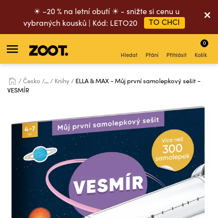
☀ –20 % na letní obutí ☀ - snižte si cenu u
TO CHCI
vybraných kousků | Kód: LETO20
0
Hledat
Přání
Přihlásit
Košík
Česko
...
Knihy
ELLA & MAX - Můj první samolepkový sešit –
VESMÍR