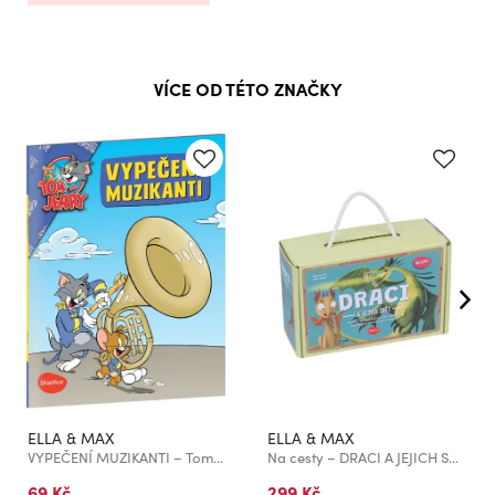
VÍCE OD TÉTO ZNAČKY
ELLA & MAX
ELLA & MAX
VYPEČENÍ MUZIKANTI – Tom a Jerry v obrázkovém příběhu
Na cesty – DRACI A JEJICH SVĚT, box: kniha a hry
69 Kč
299 Kč