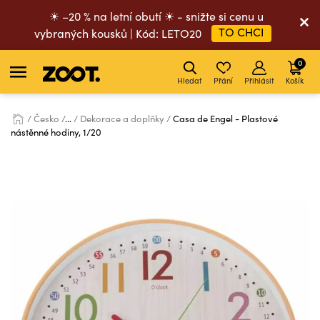
☀ –20 % na letní obutí ☀ - snižte si cenu u
TO CHCI
vybraných kousků | Kód: LETO20
0
Hledat
Přání
Přihlásit
Košík
Česko
...
Dekorace a doplňky
Casa de Engel - Plastové
nástěnné hodiny, 1/20