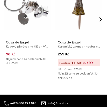
Casa de Engel
Casa de Engel
Kovový přívěsek na klíče - WC, 12/1200
Keramický zvonek - houba, světle hnědá, 6/48
98 Kč
259 Kč
Nejnižší cena za posledních 30
207 Kč
s kódem LETO20:
dní: 83 Kč
Běžná cena
278 Kč
Nejnižší cena za posledních 30
dní: 259 Kč
+420 606 723 678
info@zoot.cz