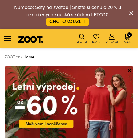
Numoco: Šaty na svatbu | Snižte si cenu o 20 % u
označených kousků s kódem LETO20
CHCI OKOUZLIT
0
Hledat
Přání
Přihlásit
Košík
ZOOT.cz
Home