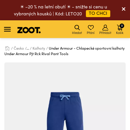
☀ –20 % na letní obutí ☀ - snižte si cenu u
TO CHCI
vybraných kousků | Kód: LETO20
0
Hledat
Přání
Přihlásit
Košík
Česko
...
Kalhoty
Under Armour - Chlapecké sportovní kalhoty
Under Armour Pjt Rck Rival Pant Tools