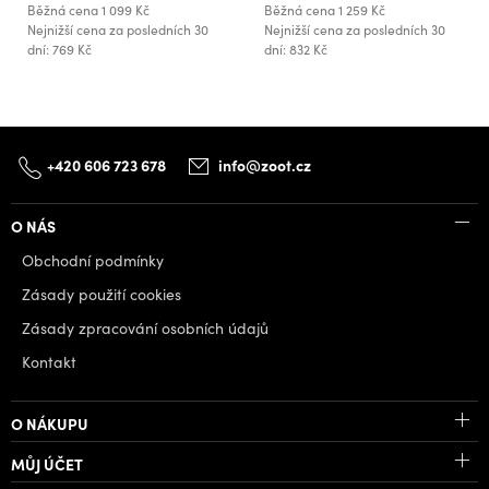
Běžná cena
1 099 Kč
Běžná cena
1 259 Kč
Nejnižší cena za posledních 30
Nejnižší cena za posledních 30
dní: 769 Kč
dní: 832 Kč
+420 606 723 678
info@zoot.cz
O NÁS
Obchodní podmínky
Zásady použití cookies
Zásady zpracování osobních údajů
Kontakt
O NÁKUPU
MŮJ ÚČET