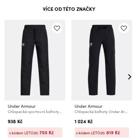
VÍCE OD TÉTO ZNAČKY
Under Armour
Under Armour
Chlapecké sportovní kalhoty Under Armour UA B Rival Wvn Pant
Chlapecké kalhoty Under Armour UA B Icon Woven Pant
938 Kč
1 024 Kč
750 Kč
819 Kč
s kódem LETO20:
s kódem LETO20: