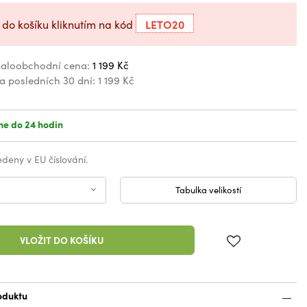
LETO20
 do košíku kliknutím na kód
aloobchodní cena:
1 199 Kč
za posledních 30 dní:
1 199 Kč
e do 24 hodin
vedeny v EU číslování.
Tabulka velikostí
VLOŽIT DO KOŠÍKU
oduktu