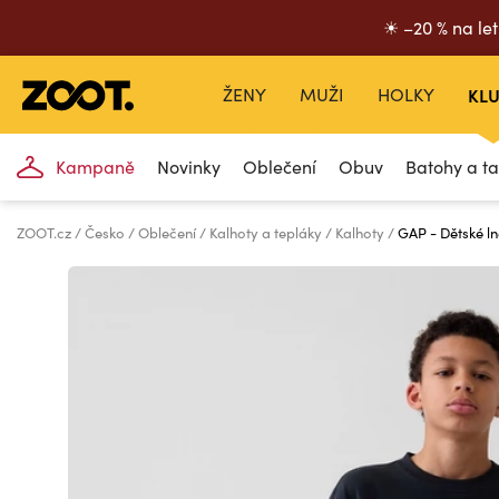
☀ –20 % na let
ŽENY
MUŽI
HOLKY
KLU
Kampaně
Novinky
Oblečení
Obuv
Batohy a t
ZOOT.cz
Česko
Oblečení
Kalhoty a tepláky
Kalhoty
GAP - Dětské l