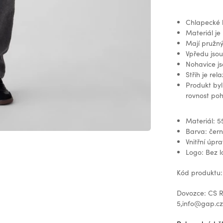
Chlapecké k
Materiál je
Mají pružný
Vpředu jsou
Nohavice js
Střih je re
Produkt by
rovnost poh
Materiál: 5
Barva: čer
Vnitřní úpr
Logo: Bez 
Kód produktu:
Dovozce: CS Re
5,info@gap.c