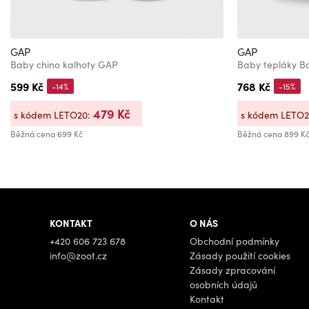
GAP
GAP
Baby chino kalhoty GAP
Baby tepláky Ba
599 Kč
768 Kč
-14%
-15%
479 Kč
s kódem LETO20:
s kódem LETO
Běžná cena
699 Kč
Běžná cena
899 K
KONTAKT
O NÁS
+420 606 723 678
Obchodní podmínky
info@zoot.cz
Zásady použití cookies
Zásady zpracování
osobních údajů
Kontakt