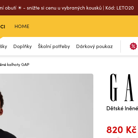
ní obutí ☀ - snižte si cenu u vybraných kousků | Kód: LETO20
CI
HOME
ašky
Doplňky
Školní potřeby
Dárkový poukaz
něné kalhoty GAP
Dětské lněn
820 Kč