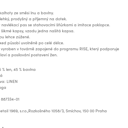
alhoty ze směsi lnu a bavlny.
 lehký, prodyšný a příjemný na dotek.
 navlékací pas se stahovacími šňůrkami a imitace poklopce.
 šikmé kapsy, vzadu jedna našitá kapsa.
ou lehce zúžené.
laxed působí uvolněně po celé délce.
l vyroben v továrně zapojené do programu RISE, který podporuje
laví a posilování postavení žen.
5 % len, 45 % bavlna
ná
ava: LINEN
loga
 887334-01
tail 1969, s.r.o.,Rozkošného 1058/3, Smíchov, 150 00 Praha
z