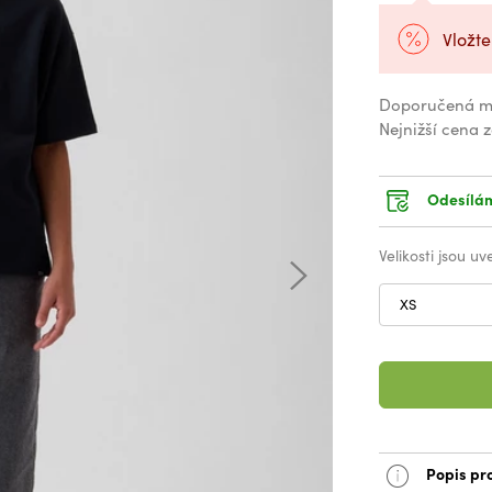
Vložte
Doporučená m
Nejnižší cena 
Odesílám
Velikosti jsou u
XS
Popis pr