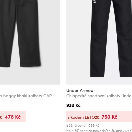
Under Armour
í baggy khaki kalhoty GAP
938 Kč
476 Kč
750 Kč
20:
s kódem LETO20:
č
Běžná cena
1 099 Kč
Nejnižší cena za posledních 30 dní: 769 K