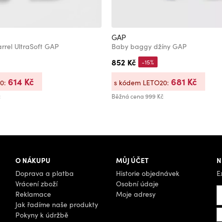
GAP
rrel UltraSoft GAP
Baby baggy džíny GAP
852 Kč
-15%
614 Kč
681 Kč
20:
s kódem LETO20:
č
Běžná cena
999 Kč
O NÁKUPU
MŮJ ÚČET
N
Doprava a platba
Historie objednávek
E
Vrácení zboží
Osobní údaje
Reklamace
Moje adresy
Jak řadíme naše produkty
Pokyny k údržbě