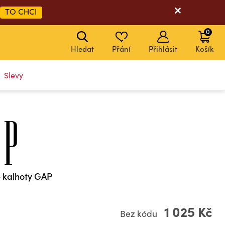
TO CHCI
0
Hledat
Přání
Přihlásit
Košík
Slevy
é kalhoty GAP
1 025 Kč
Bez kódu