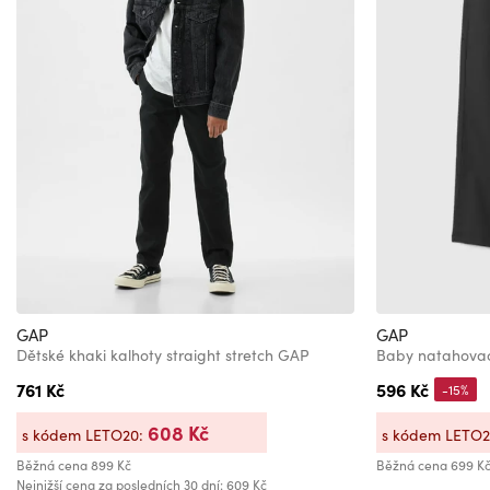
GAP
GAP
Dětské khaki kalhoty straight stretch GAP
Baby natahovac
761 Kč
596 Kč
-15%
608 Kč
s kódem LETO20:
s kódem LETO
Běžná cena
899 Kč
Běžná cena
699 K
Nejnižší cena za posledních 30 dní: 609 Kč