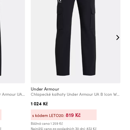
Under Armour
U
Chlapecké sportovní kalhoty Under Armour UA B Rival Wvn Pant
Chlapecké kalhoty Under Armour UA B Icon Woven Pant
1 024 Kč
1
819 Kč
s kódem LETO20:
s
Běžná cena
1 259 Kč
Bě
č
Nejnižší cena za posledních 30 dní: 832 Kč
Ne