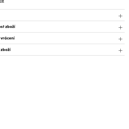
bě
st zboží
 vrácení
 zboží