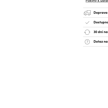
Pokyny k údrž
Doprava
Dostupno
30 dní na
Dotaz na