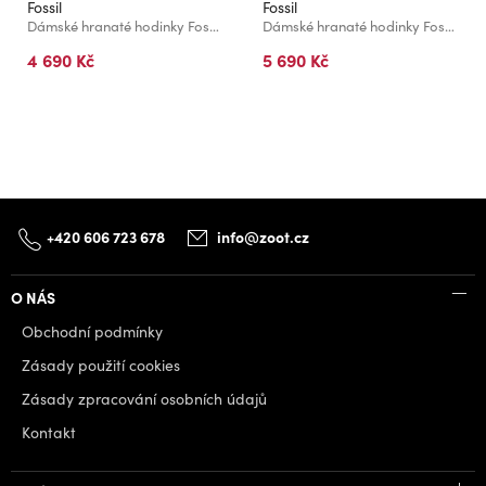
Fossil
Fossil
Dámské hranaté hodinky Fossil RAQUEL ES5220
Dámské hranaté hodinky Fossil RAQUEL ES5305
4 690 Kč
5 690 Kč
+420 606 723 678
info@zoot.cz
O NÁS
Obchodní podmínky
Zásady použití cookies
Zásady zpracování osobních údajů
Kontakt