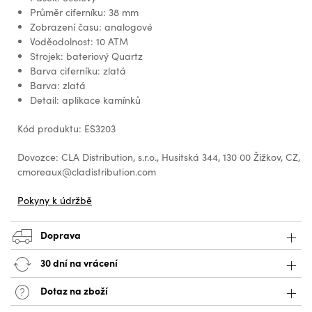
Průměr ciferníku: 38 mm
Zobrazení času: analogové
Voděodolnost: 10 ATM
Strojek: bateriový Quartz
Barva ciferníku: zlatá
Barva: zlatá
Detail: aplikace kamínků
Kód produktu: ES3203
Dovozce: CLA Distribution, s.r.o., Husitská 344, 130 00 Žižkov, CZ,
cmoreaux@cladistribution.com
Pokyny k údržbě
Doprava
30 dní na vrácení
Dotaz na zboží