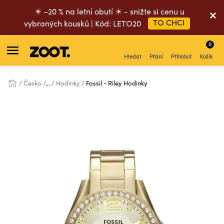
☀ –20 % na letní obutí ☀ - snižte si cenu u
TO CHCI
vybraných kousků | Kód: LETO20
0
Hledat
Přání
Přihlásit
Košík
Česko
...
Hodinky
Fossil - Riley Hodinky