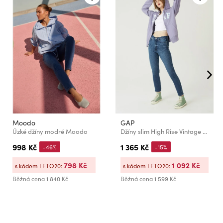
Moodo
GAP
Úzké džíny modré Moodo
Džíny slim High Rise Vintage Washwell GAP
998 Kč
1 365 Kč
-46%
-15%
798 Kč
1 092 Kč
s kódem LETO20:
s kódem LETO20:
Běžná cena
1 840 Kč
Běžná cena
1 599 Kč