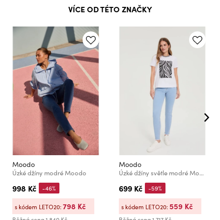
VÍCE OD TÉTO ZNAČKY
Moodo
Moodo
Úzké džíny modré Moodo
Úzké džíny světle modré Moodo
998 Kč
699 Kč
-46%
-59%
798 Kč
559 Kč
s kódem LETO20:
s kódem LETO20:
Běžná cena
1 840 Kč
Běžná cena
1 717 Kč