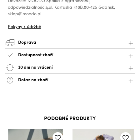
Dovozce: MOODO Spółka z ograniczoną
odpowiedzialnością,ul. Kartuska 418B,80-125 Gdańsk,
sklep@moodo.pl
Pokyny k údržbě
Doprava
Dostupnost zboží
30 dní na vrácení
Dotaz na zboží
PODOBNÉ PRODUKTY