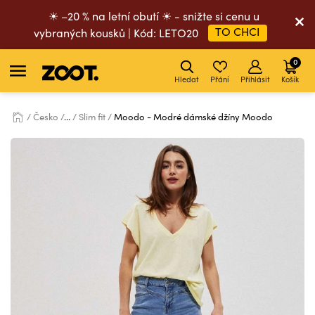
☀ –20 % na letní obutí ☀ - snižte si cenu u
TO CHCI
vybraných kousků | Kód: LETO20
0
Hledat
Přání
Přihlásit
Košík
Česko
...
Slim fit
Moodo - Modré dámské džíny Moodo