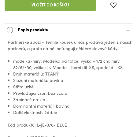
VLOŽIT DO KOŠÍKU
Popis produktu
Partnerské zboží - Tenhle kousek u nás prodává jeden z našich
partnerů, a proto na něj nefungují některé slevové kódy.
modelka-míry: Modelka na fotce: výška - 172 cm, míry
82/63/90, velikost v Moodo - horní díl-XS, spodní díl-XS
Druh materiálu: TKANÝ
Složení materiálu: bavlna
Střih: úzké
Převládající vzor: bez vzoru
Zapínání: na zip
Dominantní materiál: bavlna
Další vlastnosti: žádné
Kód produktu: L-JE-3707 BLUE