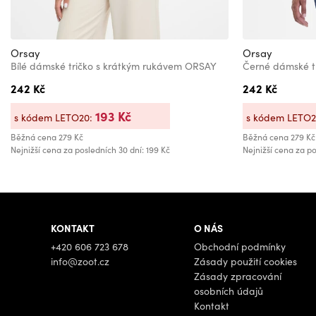
Orsay
Orsay
Bílé dámské tričko s krátkým rukávem ORSAY
Černé dámské t
242 Kč
242 Kč
193 Kč
s kódem LETO20:
s kódem LETO
Běžná cena
279 Kč
Běžná cena
279 Kč
Nejnižší cena za posledních 30 dní: 199 Kč
Nejnižší cena za po
KONTAKT
O NÁS
+420 606 723 678
Obchodní podmínky
info@zoot.cz
Zásady použití cookies
Zásady zpracování
osobních údajů
Kontakt