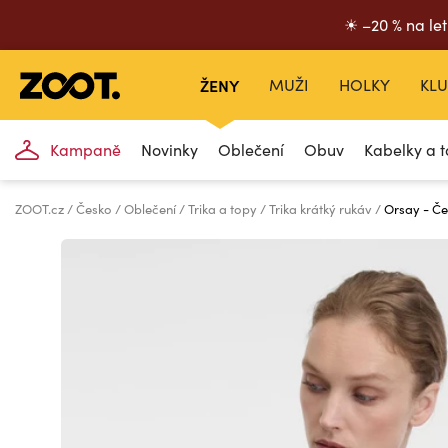
☀ –20 % na let
ŽENY
MUŽI
HOLKY
KLU
Kampaně
Novinky
Oblečení
Obuv
Kabelky a t
ZOOT.cz
Česko
Oblečení
Trika a topy
Trika krátký rukáv
Orsay - Če