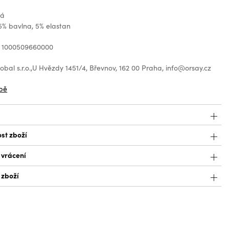
ná
5% bavlna, 5% elastan
: 1000509660000
bal s.r.o.,U Hvězdy 1451/4, Břevnov, 162 00 Praha, info@orsay.cz
bě
st zboží
 vrácení
 zboží