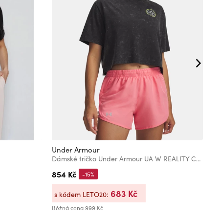
Under Armour
U
Dámské tričko Under Armour UA W REALITY CAN WAIT SS
854 Kč
8
-15%
683 Kč
s kódem LETO20:
s
Běžná cena
999 Kč
Bě