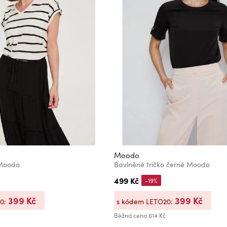
Moodo
 Moodo
Bavlněné tričko černé Moodo
499 Kč
-19%
399 Kč
399 Kč
20:
s kódem LETO20:
Běžná cena
614 Kč