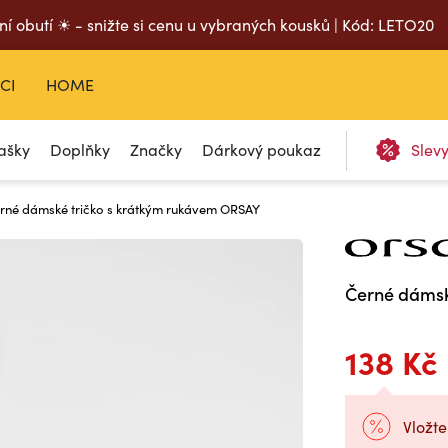
ní obutí ☀ - snižte si cenu u vybraných kousků | Kód: LETO20
CI
HOME
ašky
Doplňky
Značky
Dárkový poukaz
Slev
rné dámské tričko s krátkým rukávem ORSAY
Černé dámsk
138 Kč
Vložte