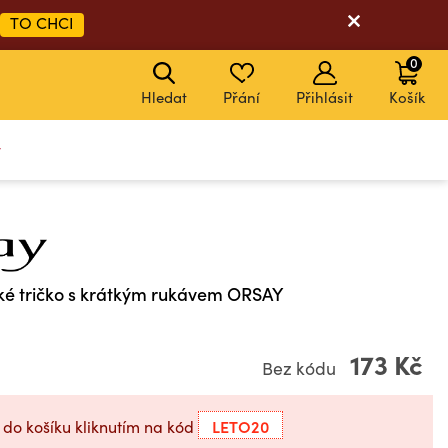
TO CHCI
0
Hledat
Přání
Přihlásit
Košík
y
é tričko s krátkým rukávem ORSAY
173 Kč
Bez kódu
LETO20
 do košíku kliknutím na kód