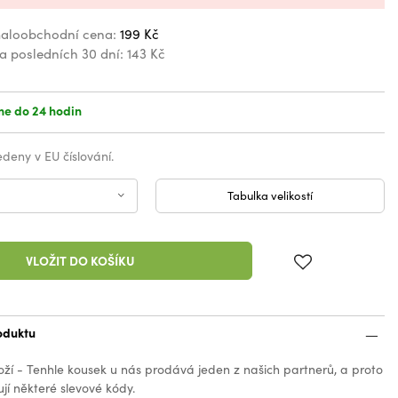
aloobchodní cena:
199 Kč
za posledních 30 dní:
143 Kč
e do 24 hodin
vedeny v EU číslování.
Tabulka velikostí
VLOŽIT DO KOŠÍKU
oduktu
oží - Tenhle kousek u nás prodává jeden z našich partnerů, a proto
jí některé slevové kódy.