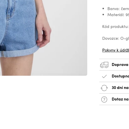
Barva: čer
Materiál: 9
Kód produktu
Dovozce: O-glo
Pokyny k údrž
Doprava
Dostupno
30 dní na
Dotaz na