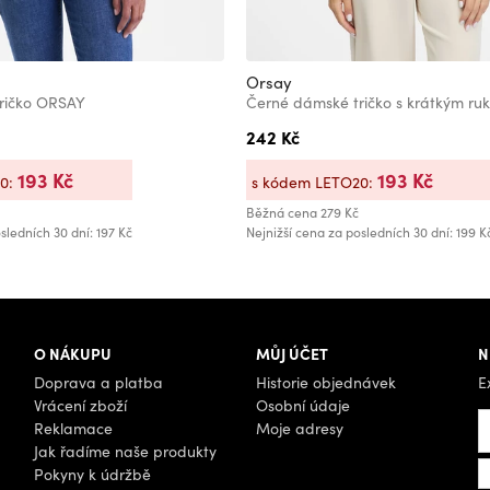
Orsay
ričko ORSAY
Černé dámské tričko s krátkým r
242 Kč
193 Kč
193 Kč
20:
s kódem LETO20:
Běžná cena
279 Kč
sledních 30 dní: 197 Kč
Nejnižší cena za posledních 30 dní: 199 K
O NÁKUPU
MŮJ ÚČET
N
Doprava a platba
Historie objednávek
E
Vrácení zboží
Osobní údaje
Reklamace
Moje adresy
Jak řadíme naše produkty
Pokyny k údržbě