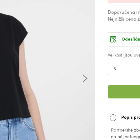
Doporučená m
Nejnižší cena 
Odesílám
Velikosti jsou u
S
Popis pr
Partnerské zb
na něj nefungu