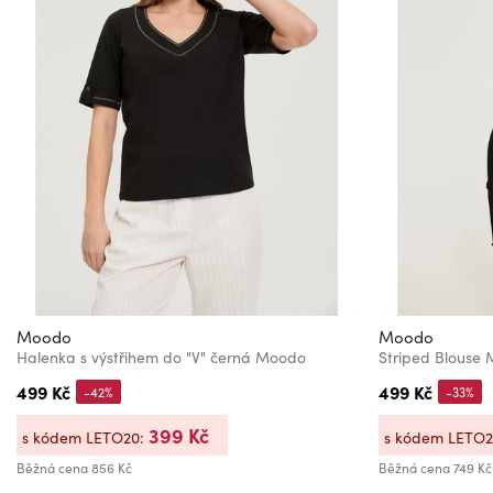
Moodo
Moodo
Halenka s výstřihem do "V" černá Moodo
Striped Blouse
499 Kč
499 Kč
-42%
-33%
399 Kč
s kódem LETO20:
s kódem LETO
Běžná cena
856 Kč
Běžná cena
749 Kč