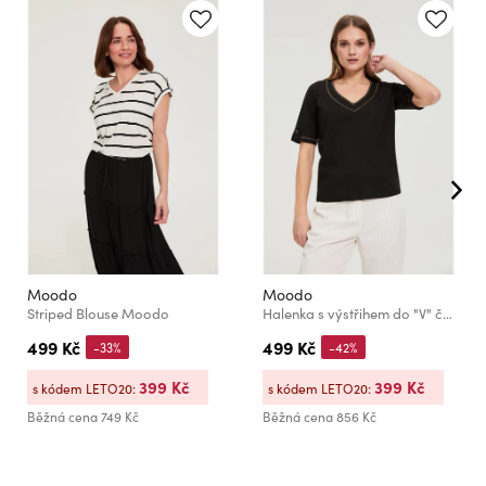
Moodo
Moodo
Striped Blouse Moodo
Halenka s výstřihem do "V" černá Moodo
499 Kč
499 Kč
-33%
-42%
399 Kč
399 Kč
s kódem LETO20:
s kódem LETO20:
Běžná cena
749 Kč
Běžná cena
856 Kč