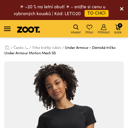
☀ –20 % na letní obutí ☀ - snižte si cenu u
TO CHCI
vybraných kousků | Kód: LETO20
0
Hledat
Přání
Přihlásit
Košík
Česko
...
Trika krátký rukáv
Under Armour - Dámské tričko
Under Armour Motion Mesh SS