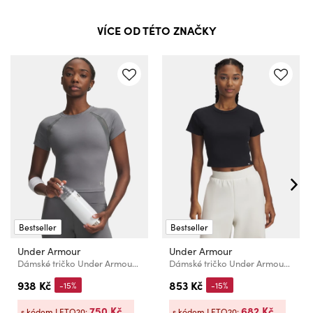
VÍCE OD TÉTO ZNAČKY
Bestseller
Bestseller
Under Armour
Under Armour
Dámské tričko Under Armour Motion Mesh SS
Dámské tričko Under Armour UA Rival Rib Baby Tee
938 Kč
853 Kč
-15%
-15%
750 Kč
682 Kč
s kódem LETO20:
s kódem LETO20: