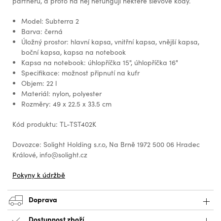
partnerů, a proto na něj nefungují některé slevové kódy.
Model: Subterra 2
Barva: černá
Úložný prostor: hlavní kapsa, vnitřní kapsa, vnější kapsa,
boční kapsa, kapsa na notebook
Kapsa na notebook: úhlopříčka 15", úhlopříčka 16"
Specifikace: možnost připnutí na kufr
Objem: 22 l
Materiál: nylon, polyester
Rozměry: 49 x 22.5 x 33.5 cm
Kód produktu: TL-TST402K
Dovozce: Solight Holding s.r.o, Na Brně 1972 500 06 Hradec
Králové, info@solight.cz
Pokyny k údržbě
Doprava
Dostupnost zboží