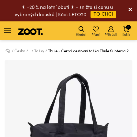
☀ –20 % na letní obutí ☀ - snižte si cenu u
TO CHCI
vybraných kousků | Kód: LETO20
0
Hledat
Přání
Přihlásit
Košík
Česko
...
Tašky
Thule - Černá cestovní taška Thule Subterra 2