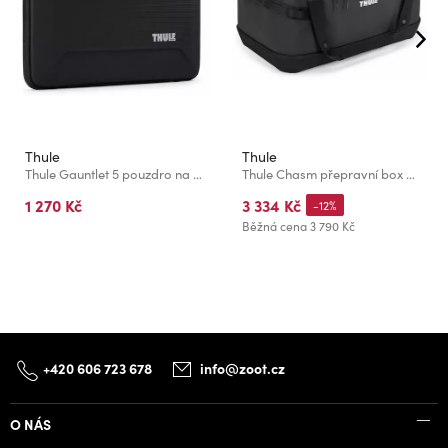
Thule
Thule
Thule Gauntlet 5 pouzdro na 16" Macbook TGSE2557 - černé
Thule Chasm přepravní box na vybavení 55 l TCGH155 - černý
1 270 Kč
3 334 Kč
-12%
Běžná cena
3 790 Kč
+420 606 723 678
info@zoot.cz
O NÁS