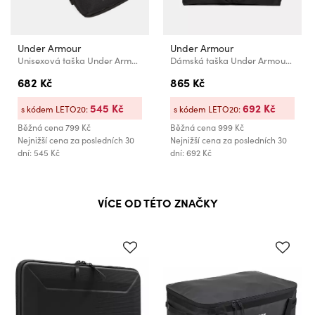
Under Armour
Under Armour
Unisexová taška Under Armour UA Essential Ripstop XB-BLK
Dámská taška Under Armour UA Studio Lite Tote
682 Kč
865 Kč
545 Kč
692 Kč
s kódem LETO20:
s kódem LETO20:
Běžná cena
799 Kč
Běžná cena
999 Kč
Nejnižší cena za posledních 30
Nejnižší cena za posledních 30
dní: 545 Kč
dní: 692 Kč
VÍCE OD TÉTO ZNAČKY