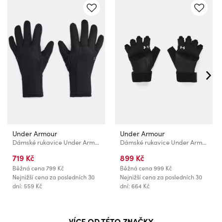
Under Armour
Under Armour
Dámské rukavice Under Armour UA Storm Fleece Gloves
Dámské rukavice Under Armour W's Weightlifting Gloves
719 Kč
899 Kč
Běžná cena
799 Kč
Běžná cena
999 Kč
Nejnižší cena za posledních 30
Nejnižší cena za posledních 30
dní: 559 Kč
dní: 664 Kč
VÍCE OD TÉTO ZNAČKY