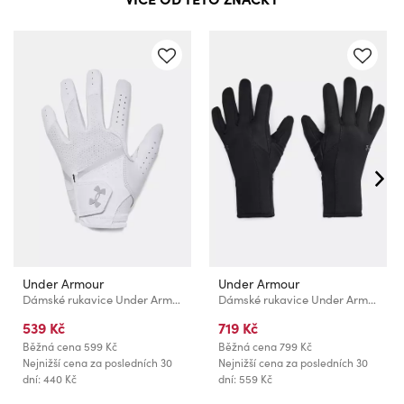
Under Armour
Under Armour
Dámské rukavice Under Armour UA Women IsoChill Golf Glove
Dámské rukavice Under Armour UA Storm Fleece Gloves
539 Kč
719 Kč
Běžná cena
599 Kč
Běžná cena
799 Kč
Nejnižší cena za posledních 30
Nejnižší cena za posledních 30
dní: 440 Kč
dní: 559 Kč