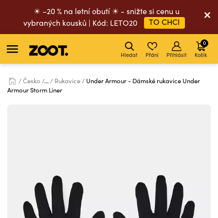
☀ –20 % na letní obutí ☀ - snižte si cenu u
TO CHCI
vybraných kousků | Kód: LETO20
0
Hledat
Přání
Přihlásit
Košík
Česko
...
Rukavice
Under Armour - Dámské rukavice Under
Armour Storm Liner