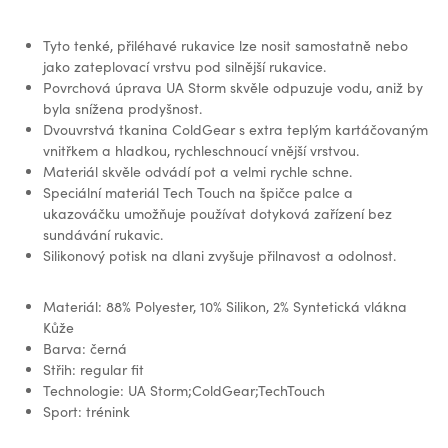
Tyto tenké, přiléhavé rukavice lze nosit samostatně nebo
jako zateplovací vrstvu pod silnější rukavice.
Povrchová úprava UA Storm skvěle odpuzuje vodu, aniž by
byla snížena prodyšnost.
Dvouvrstvá tkanina ColdGear s extra teplým kartáčovaným
vnitřkem a hladkou, rychleschnoucí vnější vrstvou.
Materiál skvěle odvádí pot a velmi rychle schne.
Speciální materiál Tech Touch na špičce palce a
ukazováčku umožňuje používat dotyková zařízení bez
sundávání rukavic.
Silikonový potisk na dlani zvyšuje přilnavost a odolnost.
Materiál: 88% Polyester, 10% Silikon, 2% Syntetická vlákna
Kůže
Barva: černá
Střih: regular fit
Technologie: UA Storm;ColdGear;TechTouch
Sport: trénink