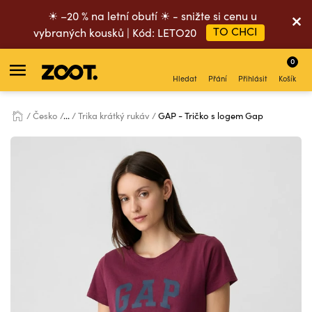
☀ –20 % na letní obutí ☀ - snižte si cenu u
TO CHCI
vybraných kousků | Kód: LETO20
0
Hledat
Přání
Přihlásit
Košík
Česko
...
Trika krátký rukáv
GAP - Tričko s logem Gap