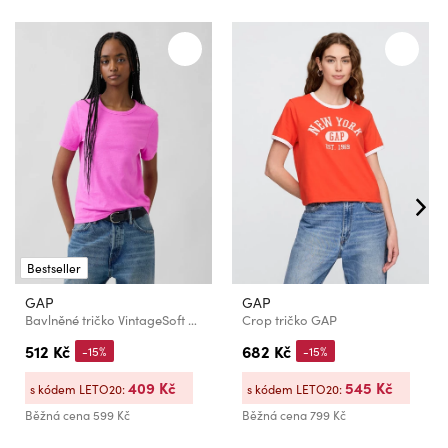
Bestseller
GAP
GAP
Bavlněné tričko VintageSoft GAP
Crop tričko GAP
512 Kč
682 Kč
-15%
-15%
409 Kč
545 Kč
s kódem LETO20:
s kódem LETO20:
Běžná cena
599 Kč
Běžná cena
799 Kč