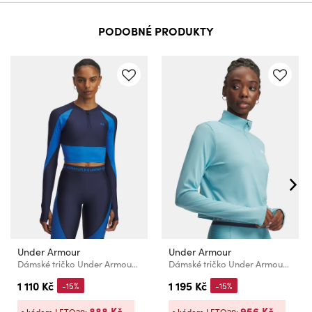
PODOBNÉ PRODUKTY
Under Armour
Under Armour
Dámské tričko Under Armour UA HG Rib 1/4 Zip-BLU
Dámské tričko Under Armour Tech Branded 1/2 Zip
1 110 Kč
1 195 Kč
-15%
-15%
888 Kč
956 Kč
s kódem LETO20:
s kódem LETO20: