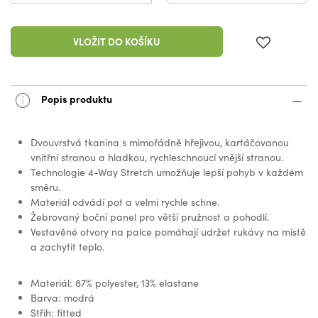
VLOŽIT DO KOŠÍKU
Popis produktu
Dvouvrstvá tkanina s mimořádně hřejivou, kartáčovanou
vnitřní stranou a hladkou, rychleschnoucí vnější stranou.
Technologie 4-Way Stretch umožňuje lepší pohyb v každém
směru.
Materiál odvádí pot a velmi rychle schne.
Žebrovaný boční panel pro větší pružnost a pohodlí.
Vestavěné otvory na palce pomáhají udržet rukávy na místě
a zachytit teplo.
Materiál: 87% polyester, 13% elastane
Barva: modrá
Střih: fitted