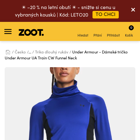
☀ –20 % na letní obutí ☀ - snižte si cenu u
TO CHCI
vybraných kousků | Kód: LETO20
0
Hledat
Přání
Přihlásit
Košík
Česko
...
Trika dlouhý rukáv
Under Armour - Dámské tričko
Under Armour UA Train CW Funnel Neck