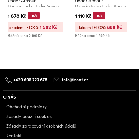
Under Armour
Under Armour
Dámské tričko Under Armour UA ColdGear Textured 1/2 Zip-RED
Dámské tričko Under Armour UA HG Rib 1/4 Zip-BLK
1 878 Kč
1 110 Kč
-15%
-15%
1 502 Kč
888 Kč
s kódem LETO20:
s kódem LETO20:
Běžná cena
2 199 Kč
Běžná cena
1 299 Kč
+420 606 723 678
info@zoot.cz
O NÁS
Obchodní podmínky
Zásady použití cookies
Zásady zpracování osobních údajů
Kontakt