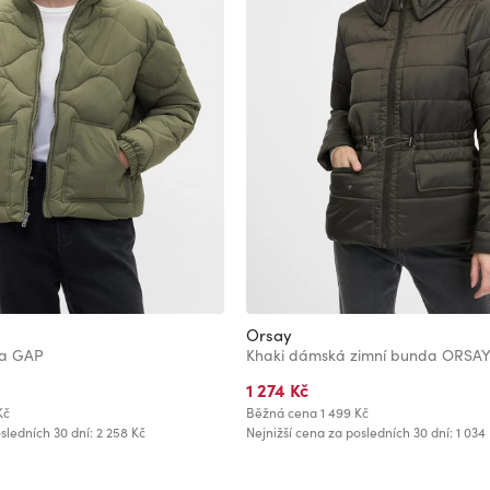
Orsay
da GAP
Khaki dámská zimní bunda ORSA
1 274 Kč
Kč
Běžná cena
1 499 Kč
sledních 30 dní: 2 258 Kč
Nejnižší cena za posledních 30 dní: 1 034