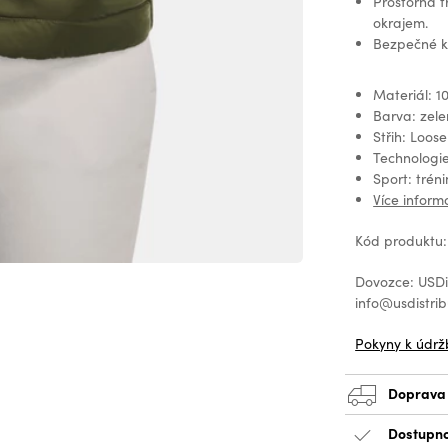
Prostorná 
okrajem.
Bezpečné k
Materiál: 1
Barva: zel
Střih: Loose
Technologi
Sport: tréni
Více infor
Kód produktu:
Dovozce: USDis
info@usdistrib
Pokyny k údrž
Doprava
Dostupno