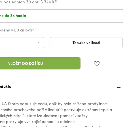
za posledních 30 dní:
3 324 Kč
e do 24 hodin
vedeny v EU číslování.
Tabulka velikostí
VLOŽIT DO KOŠÍKU
oduktu
 UA Storm odpuzuje vodu, aniž by byla snížena prodyšnost.
achního prachového peří Allied 600 poskytuje extrémní teplo a
tických zdrojů, které lze sledovat pomocí visačky.
na poskytuje vynikající pohodlí a odolnost.