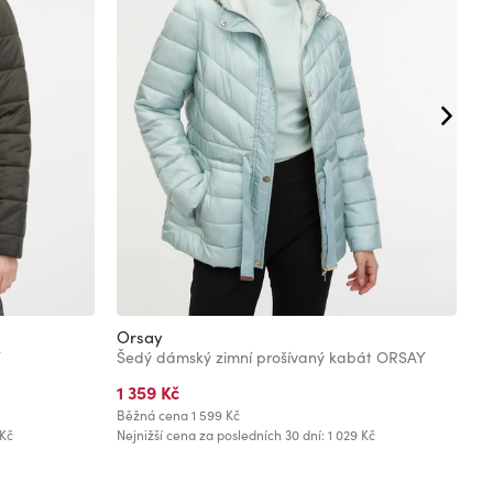
Orsay
G
Y
Šedý dámský zimní prošívaný kabát ORSAY
1 359 Kč
1
Běžná cena
1 599 Kč
Bě
 Kč
Nejnižší cena za posledních 30 dní: 1 029 Kč
Ne