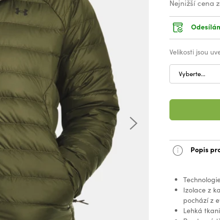
Nejnižší cena 
Odesílám
Velikosti jsou u
Vyberte...
Popis pr
Technologie
Izolace z k
pochází z e
Lehká tkani