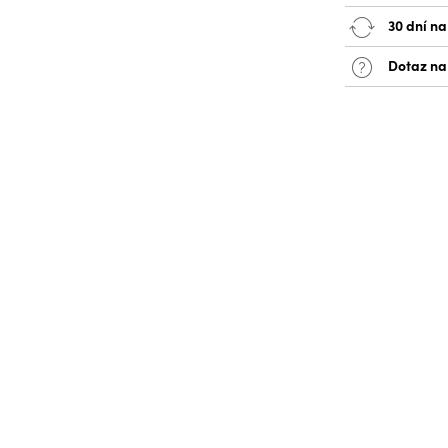
30 dní na
Dotaz na