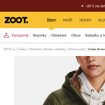
☀ –20 % na let
ŽENY
MUŽI
HOLKY
KLU
Kampaně
Novinky
Oblečení
Obuv
Kabelky a t
ZOOT.cz
Česko
Oblečení
Bundy a kabáty
Zimní bundy
Under Armo