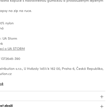
třídílná kapuce s nastavitelnou gumičkou a prodlouženým lepeným
apsy na zip na ruce.
00% nylon
ená
e: UA Storm
nk
mací o UA STORM
 1372648-390
tribution s.r.o., U Hvězdy 1451/4 162 00, Praha 6, Česká Republika,
ution.cz
bě
st zboží