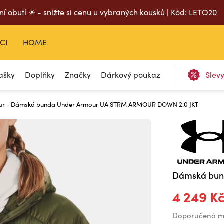
ní obutí ☀ - snižte si cenu u vybraných kousků | Kód: LETO20
CI
HOME
ašky
Doplňky
Značky
Dárkový poukaz
Slev
ur - Dámská bunda Under Armour UA STRM ARMOUR DOWN 2.0 JKT
Dámská bun
4 249 K
Doporučená m