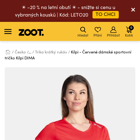
☀ –20 % na letní obutí ☀ - snižte si cenu u
TO CHCI
vybraných kousků | Kód: LETO20
0
Hledat
Přání
Přihlásit
Košík
Česko
...
Trika krátký rukáv
Kilpi - Červené dámské sportovní
tričko Kilpi DIMA