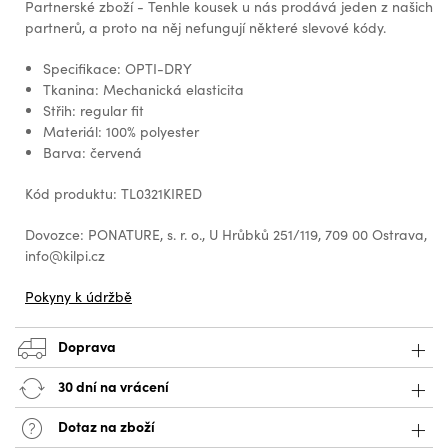
Partnerské zboží - Tenhle kousek u nás prodává jeden z našich
partnerů, a proto na něj nefungují některé slevové kódy.
Specifikace: OPTI-DRY
Tkanina: Mechanická elasticita
Střih: regular fit
Materiál: 100% polyester
Barva: červená
Kód produktu: TL0321KIRED
Dovozce: PONATURE, s. r. o., U Hrůbků 251/119, 709 00 Ostrava,
info@kilpi.cz
Pokyny k údržbě
Doprava
30 dní na vrácení
Dotaz na zboží