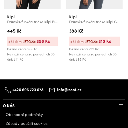
Kilpi
Kilpi
Dámské funkční tričko Kilpi Bílá
Dámské funkční tričko Kilpi GAROVE-W Světle modrá
445 Kč
388 Kč
356 Kč
310 Kč
s kódem LETO20:
s kódem LETO20:
Běžná cena
699 Kč
Běžná cena
799 Kč
Nejnižší cena za posledních 30
Nejnižší cena za posledních 30
dní: 341 Kč
dní: 395 Kč
+420 606 723 678
info@zoot.cz
O NÁS
Obchodní podmínky
Zásady použití cookies