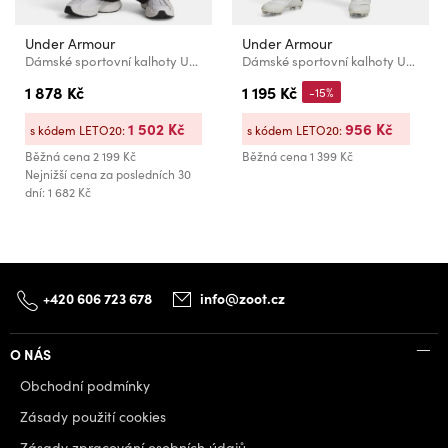
Under Armour
Under Armour
Dámské sportovní kalhoty Under Armour Unstoppable Wvn Pant
Dámské sportovní kalhoty Under Armour UA W Challenger Training Pn
1 878 Kč
1 195 Kč
-15%
1 502 Kč
956 Kč
s kódem LETO20:
s kódem LETO20:
Běžná cena
2 199 Kč
Běžná cena
1 399 Kč
Nejnižší cena za posledních 30
dní: 1 682 Kč
+420 606 723 678
info@zoot.cz
O NÁS
Obchodní podmínky
Zásady použití cookies
Zásady zpracování osobních údajů