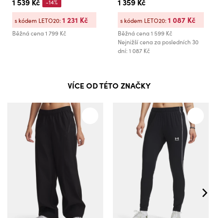
1 539 Kč
1 359 Kč
-14%
1 231 Kč
1 087 Kč
s kódem LETO20:
s kódem LETO20:
Běžná cena
1 799 Kč
Běžná cena
1 599 Kč
Nejnižší cena za posledních 30
dní: 1 087 Kč
VÍCE OD TÉTO ZNAČKY