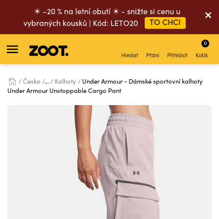
☀ –20 % na letní obutí ☀ - snižte si cenu u
TO CHCI
vybraných kousků | Kód: LETO20
0
Hledat
Přání
Přihlásit
Košík
Česko
...
Kalhoty
Under Armour - Dámské sportovní kalhoty
Under Armour Unstoppable Cargo Pant