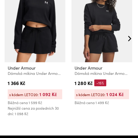
Under Armour
Under Armour
Dámská mikina Under Armour UA Rival Terry Crew
Dámská mikina Under Armour Sport Terry Crew
1 366 Kč
1 280 Kč
-15%
1 092 Kč
1 024 Kč
s kódem LETO20:
s kódem LETO20:
Běžná cena
1 599 Kč
Běžná cena
1 499 Kč
Nejnižší cena za posledních 30
dní: 1 098 Kč