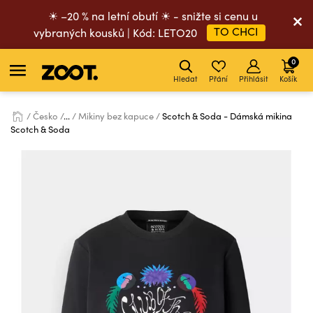
☀ –20 % na letní obutí ☀ - snižte si cenu u
TO CHCI
vybraných kousků | Kód: LETO20
0
Hledat
Přání
Přihlásit
Košík
Česko
...
Mikiny bez kapuce
Scotch & Soda - Dámská mikina
Scotch & Soda