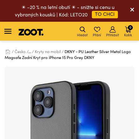
☀ –20 % na letní obutí ☀ - snižte si cenu u
TO CHCI
vybraných kousků | Kód: LETO20
0
Hledat
Přání
Přihlásit
Košík
Česko
...
Kryty na mobil
DKNY - PU Leather Silver Metal Logo
Magsafe Zadní Kryt pro iPhone 15 Pro Grey DKNY