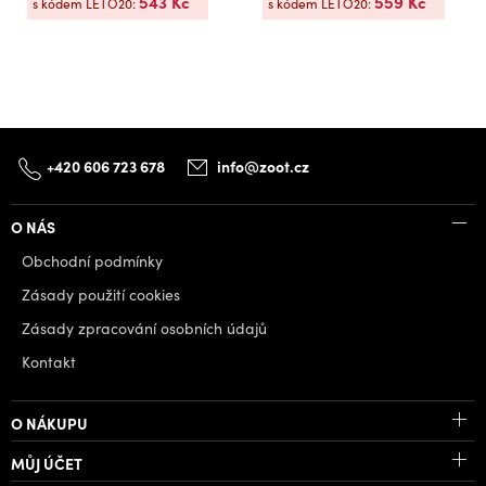
543 Kč
559 Kč
s kódem LETO20:
s kódem LETO20:
+420 606 723 678
info@zoot.cz
O NÁS
Obchodní podmínky
Zásady použití cookies
Zásady zpracování osobních údajů
Kontakt
O NÁKUPU
MŮJ ÚČET