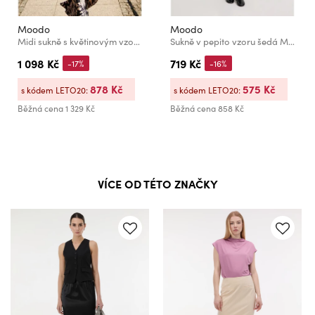
Moodo
Moodo
Midi sukně s květinovým vzorem tmavě modrá Moodo
Sukně v pepito vzoru šedá Moodo
1 098 Kč
719 Kč
-17%
-16%
878 Kč
575 Kč
s kódem LETO20:
s kódem LETO20:
Běžná cena
1 329 Kč
Běžná cena
858 Kč
VÍCE OD TÉTO ZNAČKY