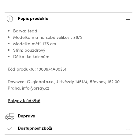
Popis produktu
Barva: šedá
Modelka má na sobě velikost: 36/S
Modelka měří: 175 cm
Střih: pouzdrový
Délka: ke kolenům
Kód produktu: 1000974A00351
Dovozce: O-global s.r.o.,U Hvězdy 1451/4, Břevnov, 162 00
Praha, info@orsay.cz
Pokyny k údržbě
Doprava
Dostupnost zboží