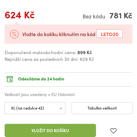
624 Kč
781 Kč
Bez kódu
LETO20
Vložte do košíku kliknutím na kód
Doporučená maloobchodní cena:
899 Kč
Nejnižší cena za posledních 30 dní:
629 Kč
Odesíláme do 24 hodin
Velikosti jsou uvedeny v EU číslování.
Tabulka velikostí
VLOŽIT DO KOŠÍKU