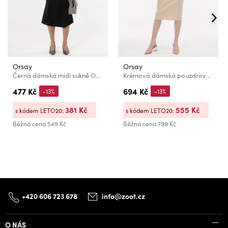
Orsay
Orsay
Černá dámská midi sukně ORSAY
Krémová dámská pouzdrová sukně s proužkem ORSAY
477 Kč
694 Kč
-13%
-13%
381 Kč
555 Kč
s kódem LETO20:
s kódem LETO20:
Běžná cena
549 Kč
Běžná cena
799 Kč
+420 606 723 678
info@zoot.cz
O NÁS