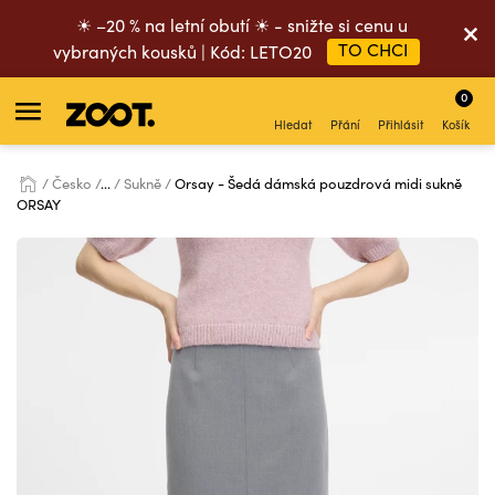
☀ –20 % na letní obutí ☀ - snižte si cenu u
TO CHCI
vybraných kousků | Kód: LETO20
0
Hledat
Přání
Přihlásit
Košík
Česko
...
Sukně
Orsay - Šedá dámská pouzdrová midi sukně
ORSAY