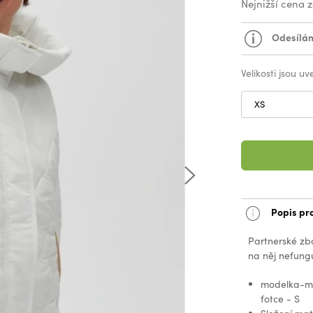
Nejnižší cena 
Odesílám
Velikosti jsou u
XS
Popis pr
Partnerské zb
na něj nefungu
modelka-mír
fotce - S