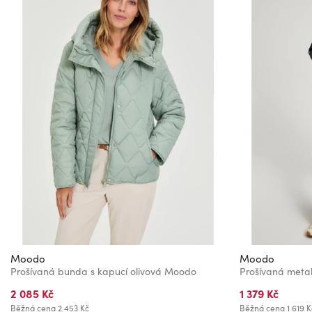
Moodo
Moodo
Prošívaná bunda s kapucí olivová Moodo
2 085 Kč
1 379 Kč
Běžná cena
2 453 Kč
Běžná cena
1 619 K