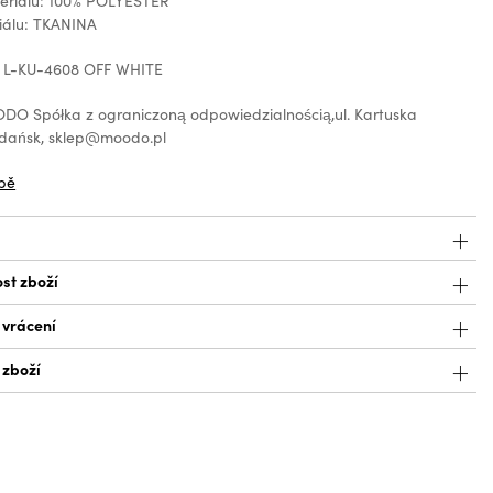
teriálu: 100% POLYESTER
iálu: TKANINA
: L-KU-4608 OFF WHITE
O Spółka z ograniczoną odpowiedzialnością,ul. Kartuska
Gdańsk, sklep@moodo.pl
bě
st zboží
 vrácení
 zboží