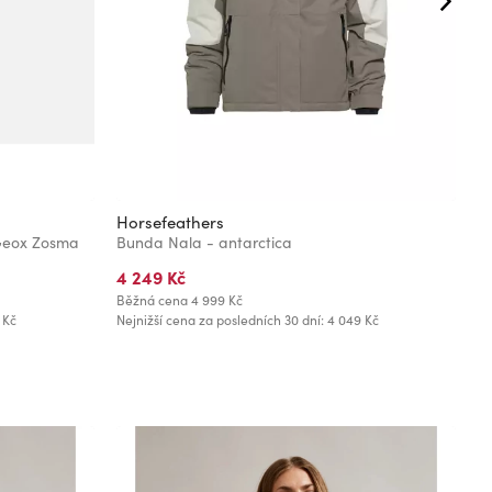
Horsefeathers
G
Geox Zosma
Bunda Nala - antarctica
K
4 249 Kč
6
Běžná cena
4 999 Kč
Bě
 Kč
Nejnižší cena za posledních 30 dní: 4 049 Kč
Ne