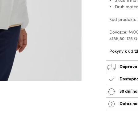
Složení ma
Druh mater
Kód produktu
Dovozce: MOOD
418B,80-125 
Pokyny k údrž
Doprava
Dostupno
30 dní na
Dotaz na