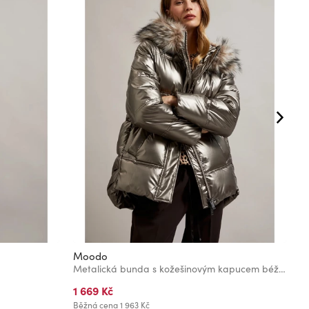
Moodo
M
Metalická bunda s kožešinovým kapucem béžová Moodo
K
1 669 Kč
1
Běžná cena
1 963 Kč
Bě