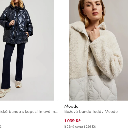
Moodo
Prošívaná metalická bunda s kapucí tmavě modrá Moodo
Béžová bunda teddy Moodo
1 039 Kč
č
Běžná cena
1 226 Kč