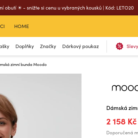
ní obutí ☀ - snižte si cenu u vybraných kousků | Kód: LETO20
CI
HOME
ašky
Doplňky
Značky
Dárkový poukaz
Slev
mská zimní bunda Moodo
Dámská zim
2 158 Kč
Doporučená m