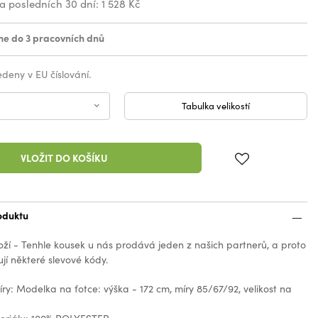
za posledních 30 dní:
1 528 Kč
e do 3 pracovních dnů
vedeny v EU číslování.
Tabulka velikostí
VLOŽIT DO KOŠÍKU
oduktu
oží - Tenhle kousek u nás prodává jeden z našich partnerů, a proto
jí některé slevové kódy.
y: Modelka na fotce: výška - 172 cm, míry 85/67/92, velikost na