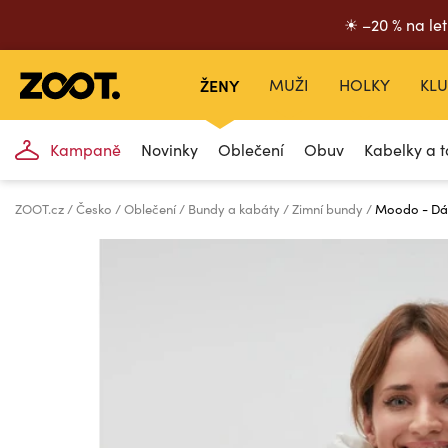
☀ –20 % na let
ŽENY
MUŽI
HOLKY
KLU
Kampaně
Novinky
Oblečení
Obuv
Kabelky a t
ZOOT.cz
Česko
Oblečení
Bundy a kabáty
Zimní bundy
Moodo - Dá