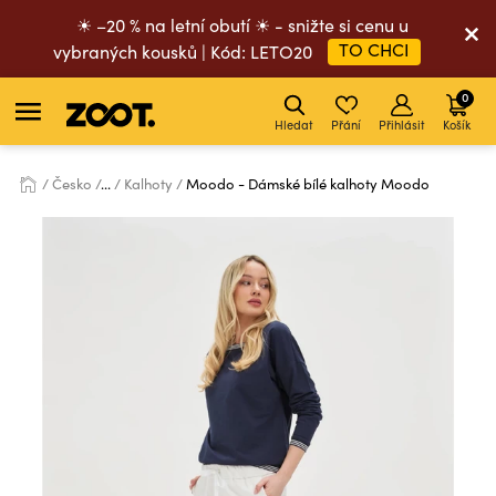
☀ –20 % na letní obutí ☀ - snižte si cenu u
TO CHCI
vybraných kousků | Kód: LETO20
0
Hledat
Přání
Přihlásit
Košík
Česko
...
Kalhoty
Moodo - Dámské bílé kalhoty Moodo