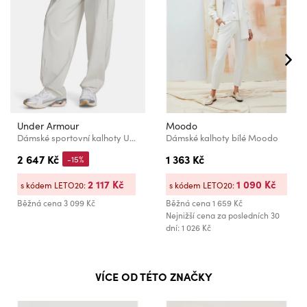
Under Armour
Moodo
Dámské sportovní kalhoty Under Armour UA Unstoppable Rstop Cargo-WHT
Dámské kalhoty bílé Moodo
2 647 Kč
1 363 Kč
-15%
2 117 Kč
1 090 Kč
s kódem LETO20:
s kódem LETO20:
Běžná cena
3 099 Kč
Běžná cena
1 659 Kč
Nejnižší cena za posledních 30
dní: 1 026 Kč
VÍCE OD TÉTO ZNAČKY