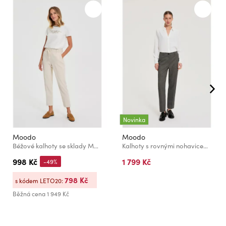
Novinka
Moodo
Moodo
Béžové kalhoty se sklady Moodo
Kalhoty s rovnými nohavicemi šedé Moodo
998 Kč
1 799 Kč
-49%
798 Kč
s kódem LETO20:
Běžná cena
1 949 Kč