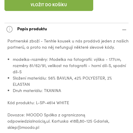
VLOŽIT DO KOŠÍKU
Popis produktu
Partnerské zboží - Tenhle kousek u nás prodává jeden z našich
partnerů, a proto na něj nefungují některé slevové kódy.
modelka-rozměry: Modelka na fotografii: výška - 177cm,
rozměry 81/62/91, velikost na fotografii - horní díl-S, spodní
díl-S
Složení materiálu: 56% BAVLNA, 42% POLYESTER, 2%
ELASTAN
Druh materiálu: TKANINA
Kód produktu: L-SP-4614 WHITE
Dovozce: MOODO Spółka z ograniczoną
odpowiedzialnością,ul. Kartuska 418B,80-125 Gdańsk,
sklep@moodo.pl