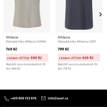
Athlecia
Athlecia
Dámské triko Athlecia GAINA
Dámské triko Athlecia LIZZY
749 Kč
799 Kč
599 Kč
639 Kč
s kódem LETO20:
s kódem LETO20:
Nejnižší cena za posledních 30
Nejnižší cena za posledních 30
dní: 669 Kč
dní: 719 Kč
+420 606 723 678
info@zoot.cz