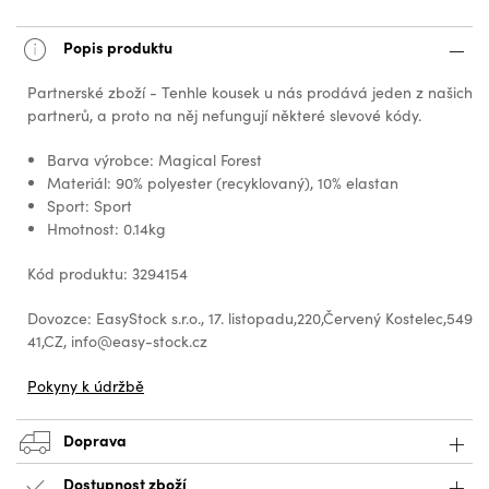
Popis produktu
Partnerské zboží - Tenhle kousek u nás prodává jeden z našich
partnerů, a proto na něj nefungují některé slevové kódy.
Barva výrobce: Magical Forest
Materiál: 90% polyester (recyklovaný), 10% elastan
Sport: Sport
Hmotnost: 0.14kg
Kód produktu: 3294154
Dovozce: EasyStock s.r.o., 17. listopadu,220,Červený Kostelec,549
41,CZ, info@easy-stock.cz
Pokyny k údržbě
Doprava
Dostupnost zboží