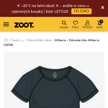
☀ –20 % na letní obutí ☀ - snižte si cenu u
TO CHCI
vybraných kousků | Kód: LETO20
0
Hledat
Přání
Přihlásit
Košík
Česko
...
Trika krátký rukáv
Athlecia - Dámské triko Athlecia
GAINA