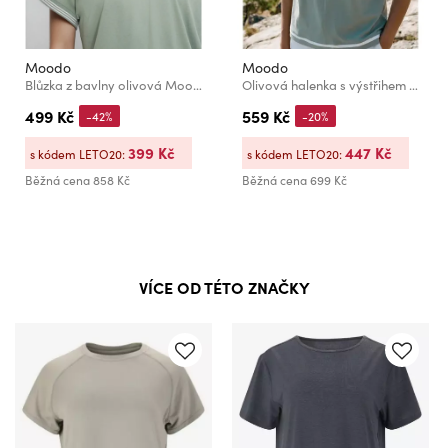
Moodo
Moodo
Blůzka z bavlny olivová Moodo
Olivová halenka s výstřihem do V Moodo
499 Kč
559 Kč
-42%
-20%
399 Kč
447 Kč
s kódem LETO20:
s kódem LETO20:
Běžná cena
858 Kč
Běžná cena
699 Kč
VÍCE OD TÉTO ZNAČKY