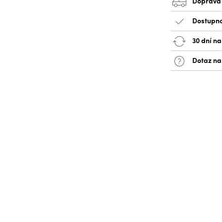
Doprava
Dostupno
30 dní na
Dotaz na