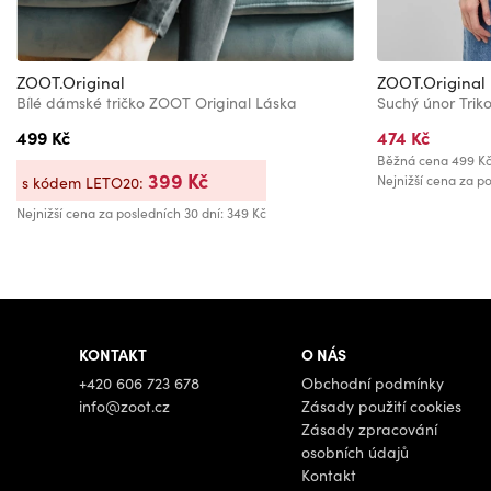
ZOOT.Original
ZOOT.Original
Bílé dámské tričko ZOOT Original Láska
Suchý únor Trik
499 Kč
474 Kč
Běžná cena
499 K
399 Kč
Nejnižší cena za po
s kódem LETO20:
Nejnižší cena za posledních 30 dní: 349 Kč
KONTAKT
O NÁS
+420 606 723 678
Obchodní podmínky
info@zoot.cz
Zásady použití cookies
Zásady zpracování
osobních údajů
Kontakt