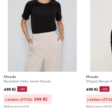
Moodo
Moodo
Bavlněné tričko černé Moodo
Striped Blouse
499 Kč
499 Kč
-19%
-33%
399 Kč
s kódem LETO20:
s kódem LETO
Běžná cena
614 Kč
Běžná cena
749 Kč