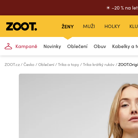
☀ –20 % na let
ŽENY
MUŽI
HOLKY
KLU
Kampaně
Novinky
Oblečení
Obuv
Kabelky a t
ZOOT.cz
Česko
Oblečení
Trika a topy
Trika krátký rukáv
ZOOT.Origi