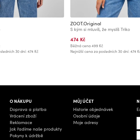
ZOOT.Original
o
S kým si mluvíš, že myslíš Triko
474 Kč
č
Běžná cena
499 Kč
sledních 30 dní: 474 Kč
Nejnižší cena za posledních 30 dní: 474 K
O NÁKUPU
MŮJ ÚČET
N
Doprava a platba
Historie objednávek
E
Vrácení zboží
Osobní údaje
Reklamace
Moje adresy
Jak řadíme naše produkty
Pokyny k údržbě