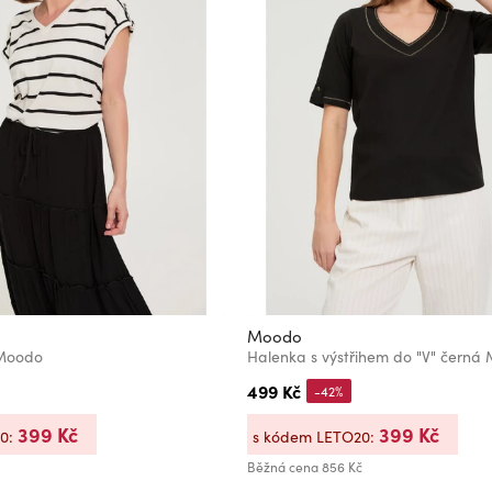
Moodo
 Moodo
Halenka s výstřihem do "V" černá
499 Kč
-42%
399 Kč
399 Kč
20:
s kódem LETO20:
Běžná cena
856 Kč