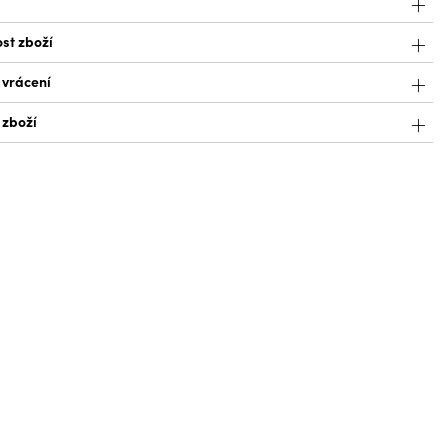
st zboží
 vrácení
 zboží