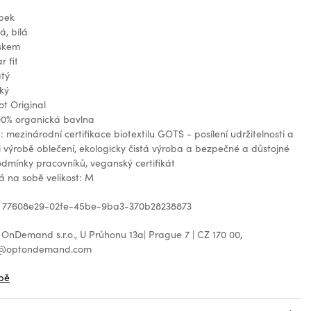
ibek
á, bílá
iskem
r fit
atý
ký
ot Original
100% organická bavlna
: mezinárodní certifikace biotextilu GOTS - posílení udržitelnosti a
ři výrobě oblečení, ekologicky čistá výroba a bezpečné a důstojné
dmínky pracovníků, veganský certifikát
 na sobě velikost: M
: 77608e29-02fe-45be-9ba3-370b28238873
OnDemand s.r.o., U Průhonu 13a| Prague 7 | CZ 170 00,
ht@optondemand.com
bě