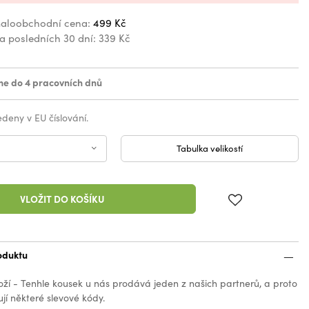
aloobchodní cena:
499 Kč
za posledních 30 dní:
339 Kč
e do 4 pracovních dnů
vedeny v EU číslování.
Tabulka velikostí
VLOŽIT DO KOŠÍKU
oduktu
oží - Tenhle kousek u nás prodává jeden z našich partnerů, a proto
jí některé slevové kódy.