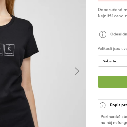
Doporučená m
Nejnižší cena 
Odesílám
Velikosti jsou u
Vyberte...
Popis pr
Partnerské zb
na něj nefungu