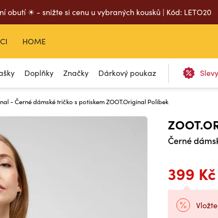
ní obutí ☀ - snižte si cenu u vybraných kousků | Kód: LETO20
CI
HOME
ašky
Doplňky
Značky
Dárkový poukaz
Slev
nal - Černé dámské tričko s potiskem ZOOT.Original Polibek
ZOOT.OR
Černé dámské
399 Kč
Vložte