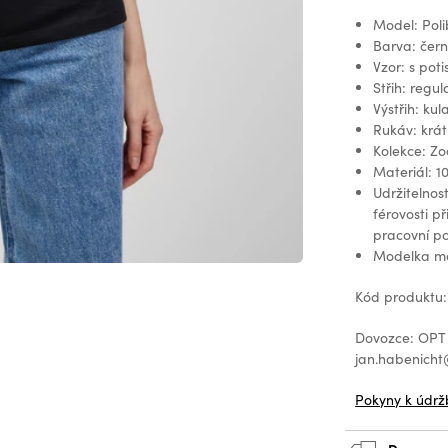
Model: Pol
Barva: čern
Vzor: s pot
Střih: regula
Výstřih: kul
Rukáv: krát
Kolekce: Zo
Materiál: 
Udržitelnost
férovosti p
pracovní po
Modelka má
Kód produktu
Dovozce: OPT 
jan.habenic
Pokyny k údrž