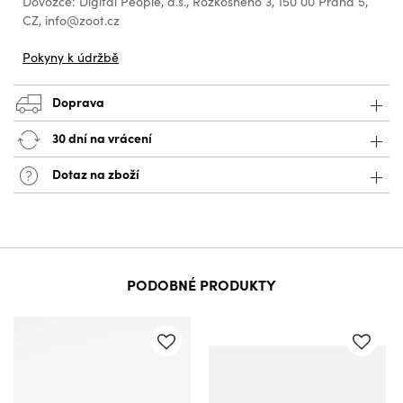
Dovozce: Digital People, a.s., Rozkošného 3, 150 00 Praha 5,
CZ, info@zoot.cz
Pokyny k údržbě
Doprava
30 dní na vrácení
Dotaz na zboží
PODOBNÉ PRODUKTY