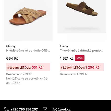
Orsay
Geox
Hnědé dámské pantofle ORSAY
Tmavě hnědé dámské pantofle Geox Brionia
664 Kč
1 621 Kč
-15%
531 Kč
1 296 Kč
s kódem LETO20:
s kódem LETO20:
Běžná cena
799 Kč
Běžná cena
1 899 Kč
Nejnižší cena za posledních 30
dní: 531 Kč
+420 790 356 297
info@zoot.cz