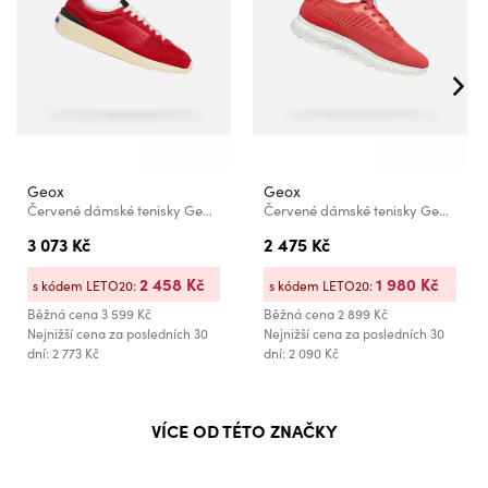
Geox
Geox
Červené dámské tenisky Geox Gxrn-02
Červené dámské tenisky Geox Spherica Plus Fast in
3 073 Kč
2 475 Kč
2 458 Kč
1 980 Kč
s kódem LETO20:
s kódem LETO20:
Běžná cena
3 599 Kč
Běžná cena
2 899 Kč
Nejnižší cena za posledních 30
Nejnižší cena za posledních 30
dní: 2 773 Kč
dní: 2 090 Kč
VÍCE OD TÉTO ZNAČKY