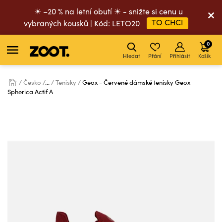
☀ –20 % na letní obutí ☀ - snižte si cenu u
TO CHCI
vybraných kousků | Kód: LETO20
0
Hledat
Přání
Přihlásit
Košík
Česko
...
Tenisky
Geox - Červené dámské tenisky Geox
Spherica Actif A