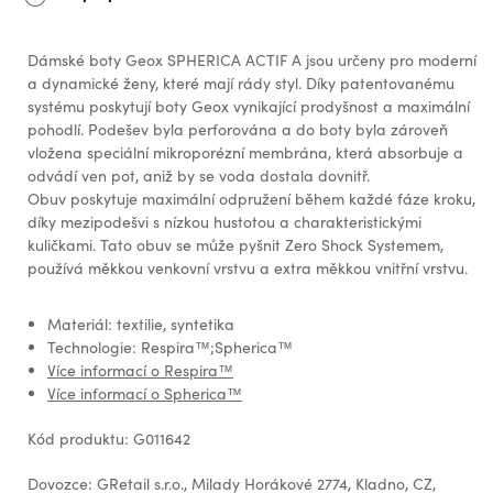
Dámské boty Geox SPHERICA ACTIF A jsou určeny pro moderní
a dynamické ženy, které mají rády styl. Díky patentovanému
systému poskytují boty Geox vynikající prodyšnost a maximální
pohodlí. Podešev byla perforována a do boty byla zároveň
vložena speciální mikroporézní membrána, která absorbuje a
odvádí ven pot, aniž by se voda dostala dovnitř.
Obuv poskytuje maximální odpružení během každé fáze kroku,
díky mezipodešvi s nízkou hustotou a charakteristickými
kuličkami. Tato obuv se může pyšnit Zero Shock Systemem,
používá měkkou venkovní vrstvu a extra měkkou vnitřní vrstvu.
Materiál: textilie, syntetika
Technologie: Respira™;Spherica™
Více informací o Respira™
Více informací o Spherica™
Kód produktu: G011642
Dovozce: GRetail s.r.o., Milady Horákové 2774, Kladno, CZ,