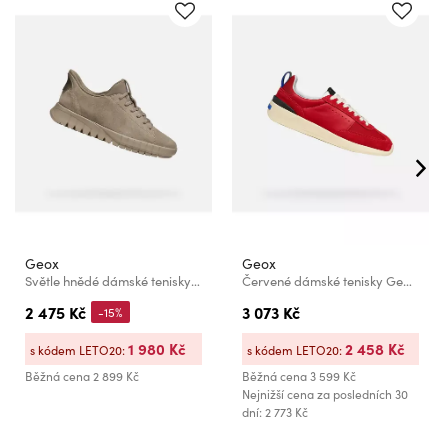
Geox
Geox
Světle hnědé dámské tenisky Geox Flextride Plus
Červené dámské tenisky Geox Gxrn-02
2 475 Kč
3 073 Kč
-15%
1 980 Kč
2 458 Kč
s kódem LETO20:
s kódem LETO20:
Běžná cena
2 899 Kč
Běžná cena
3 599 Kč
Nejnižší cena za posledních 30
dní: 2 773 Kč