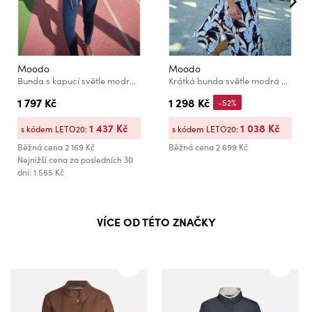
Moodo
Moodo
Bunda s kapucí světle modrá Moodo
Krátká bunda světle modrá Moodo
1 797 Kč
1 298 Kč
-52%
1 437 Kč
1 038 Kč
s kódem LETO20:
s kódem LETO20:
Běžná cena
2 169 Kč
Běžná cena
2 699 Kč
Nejnižší cena za posledních 30
dní: 1 565 Kč
VÍCE OD TÉTO ZNAČKY