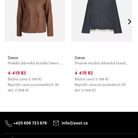
Geox
Geox
Hnědá dámská bunda Geox Maddalusia
Tmavě modrá dámská bunda Geox Maryemy
4 419 Kč
4 419 Kč
Běžná cena
5 199 Kč
Běžná cena
5 199 Kč
Nejnižší cena za posledních 30
Nejnižší cena za posledních 30
dní: 4 008 Kč
dní: 4 008 Kč
+420 606 723 678
info@zoot.cz