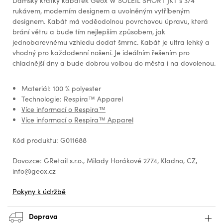
Dámský krátký kabátek Geox W SOLEIL SHORT JKT s 3/4
rukávem, moderním designem a uvolněným vytříbeným
designem. Kabát má voděodolnou povrchovou úpravu, která
brání větru a bude tím nejlepším způsobem, jak
jednobarevnému vzhledu dodat šmrnc. Kabát je ultra lehký a
vhodný pro každodenní nošení. Je ideálním řešením pro
chladnější dny a bude dobrou volbou do města i na dovolenou.
Materiál: 100 % polyester
Technologie: Respira™ Apparel
Více informací o Respira™
Více informací o Respira™ Apparel
Kód produktu: G011688
Dovozce: GRetail s.r.o., Milady Horákové 2774, Kladno, CZ,
info@geox.cz
Pokyny k údržbě
Doprava