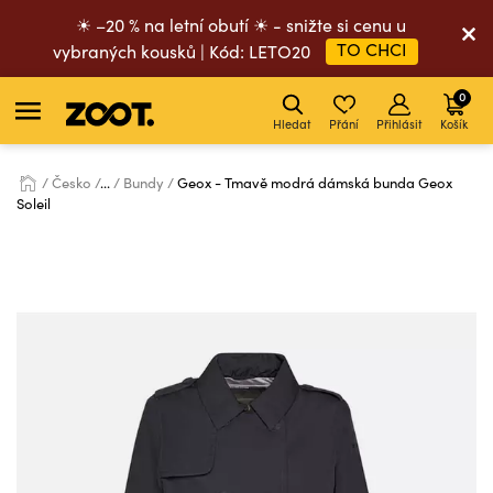
☀ –20 % na letní obutí ☀ - snižte si cenu u
TO CHCI
vybraných kousků | Kód: LETO20
0
Hledat
Přání
Přihlásit
Košík
Česko
...
Bundy
Geox - Tmavě modrá dámská bunda Geox
Soleil