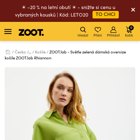
☀ –20 % na letní obutí ☀ - snižte si cenu u
TO CHCI
vybraných kousků | Kód: LETO20
0
Hledat
Přání
Přihlásit
Košík
Česko
...
Košile
ZOOT.lab - Světle zelená dámská oversize
košile ZOOT.lab Rhiannon