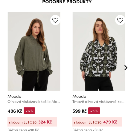
PODOBNÉ PRODUKTY
Moodo
Moodo
Olivová viskózová košile Moodo
Tmavě olivová viskózová košile Moodo
406 Kč
599 Kč
-17%
-19%
324 Kč
479 Kč
s kódem LETO20:
s kódem LETO20:
Běžná cena
490 Kč
Běžná cena
736 Kč