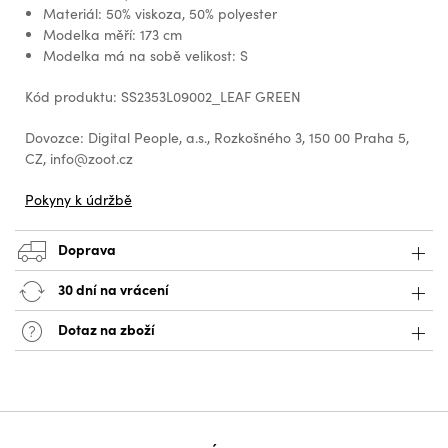
Materiál: 50% viskoza, 50% polyester
Modelka měří: 173 cm
Modelka má na sobě velikost: S
Kód produktu: SS2353L09002_LEAF GREEN
Dovozce: Digital People, a.s., Rozkošného 3, 150 00 Praha 5,
CZ, info@zoot.cz
Pokyny k údržbě
Doprava
30 dní na vrácení
Dotaz na zboží