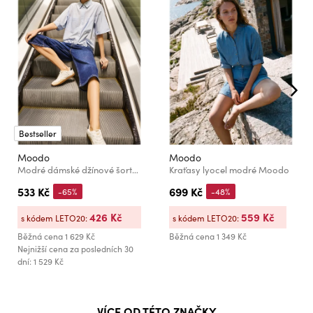
Bestseller
Moodo
Moodo
Modré dámské džínové šortky Moodo
Kraťasy lyocel modré Moodo
533 Kč
699 Kč
-65%
-48%
426 Kč
559 Kč
s kódem LETO20:
s kódem LETO20:
Běžná cena
1 629 Kč
Běžná cena
1 349 Kč
Nejnižší cena za posledních 30
dní: 1 529 Kč
VÍCE OD TÉTO ZNAČKY