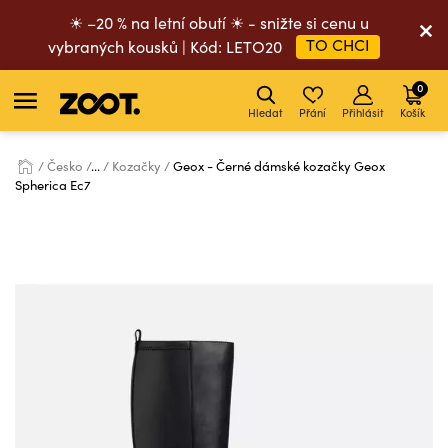
☀ –20 % na letní obutí ☀ - snižte si cenu u
TO CHCI
vybraných kousků | Kód: LETO20
0
Hledat
Přání
Přihlásit
Košík
Česko
...
Kozačky
Geox - Černé dámské kozačky Geox
Spherica Ec7