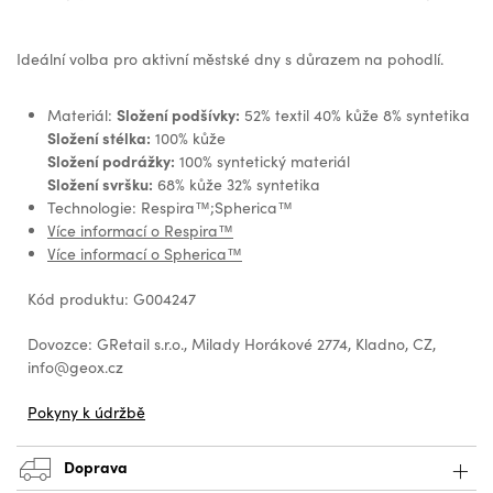
Ideální volba pro aktivní městské dny s důrazem na pohodlí.
Složení podšívky:
Materiál:
52% textil 40% kůže 8% syntetika
Složení stélka:
100% kůže
Složení podrážky:
100% syntetický materiál
Složení svršku:
68% kůže 32% syntetika
Technologie: Respira™;Spherica™
Více informací o Respira™
Více informací o Spherica™
Kód produktu: G004247
Dovozce: GRetail s.r.o., Milady Horákové 2774, Kladno, CZ,
info@geox.cz
Pokyny k údržbě
Doprava