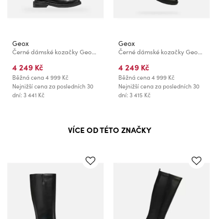
Geox
Geox
Černé dámské kozačky Geox Serilda
Černé dámské kozačky Geox Spherica EC1
4 249 Kč
4 249 Kč
Běžná cena
4 999 Kč
Běžná cena
4 999 Kč
Nejnižší cena za posledních 30
Nejnižší cena za posledních 30
dní: 3 441 Kč
dní: 3 415 Kč
VÍCE OD TÉTO ZNAČKY