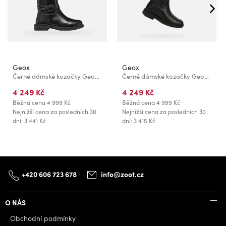
Geox
Geox
Černé dámské kozačky Geox Serilda
Černé dámské kozačky Geox Spherica EC1
4 249 Kč
4 249 Kč
Běžná cena
4 999 Kč
Běžná cena
4 999 Kč
Nejnižší cena za posledních 30
Nejnižší cena za posledních 30
dní: 3 441 Kč
dní: 3 415 Kč
+420 606 723 678
info@zoot.cz
O NÁS
Obchodní podmínky