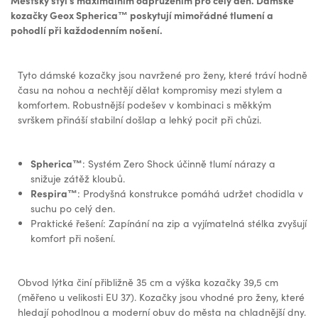
Městský styl s maximálním odpružením pro celý den. Dámské
kozačky Geox Spherica™ poskytují mimořádné tlumení a
pohodlí při každodenním nošení.
Tyto dámské kozačky jsou navržené pro ženy, které tráví hodně
času na nohou a nechtějí dělat kompromisy mezi stylem a
komfortem. Robustnější podešev v kombinaci s měkkým
svrškem přináší stabilní došlap a lehký pocit při chůzi.
Spherica™
: Systém Zero Shock účinně tlumí nárazy a
snižuje zátěž kloubů.
Respira™
: Prodyšná konstrukce pomáhá udržet chodidla v
suchu po celý den.
Praktické řešení: Zapínání na zip a vyjímatelná stélka zvyšují
komfort při nošení.
Obvod lýtka činí přibližně 35 cm a výška kozačky 39,5 cm
(měřeno u velikosti EU 37). Kozačky jsou vhodné pro ženy, které
hledají pohodlnou a moderní obuv do města na chladnější dny.