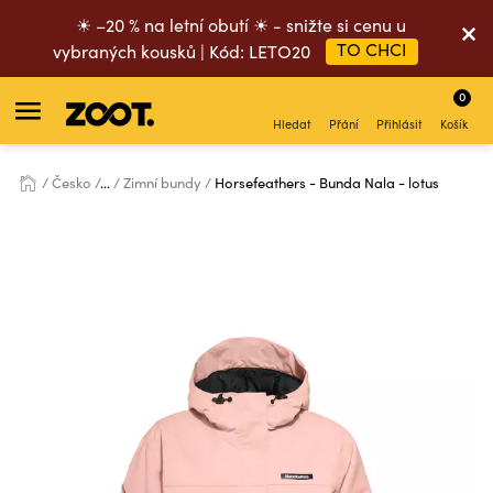
☀ –20 % na letní obutí ☀ - snižte si cenu u
TO CHCI
vybraných kousků | Kód: LETO20
0
Hledat
Přání
Přihlásit
Košík
Česko
...
Zimní bundy
Horsefeathers - Bunda Nala - lotus