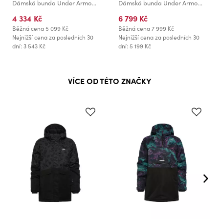
Dámská bunda Under Armour Legend Down Jacket-PNK
Dámská bunda Under Armour UA CGI DOWN PUFFER JKT
4 334 Kč
6 799 Kč
Běžná cena
5 099 Kč
Běžná cena
7 999 Kč
Nejnižší cena za posledních 30
Nejnižší cena za posledních 30
dní: 3 543 Kč
dní: 5 199 Kč
VÍCE OD TÉTO ZNAČKY