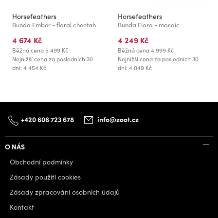
Horsefeathers
Horsefeathers
Bunda Ember - floral cheetah
Bunda Fiora - mosaic
4 674 Kč
4 249 Kč
Běžná cena
5 499 Kč
Běžná cena
4 999 Kč
Nejnižší cena za posledních 30
Nejnižší cena za posledních 30
dní: 4 454 Kč
dní: 4 049 Kč
+420 606 723 678
info@zoot.cz
O NÁS
Obchodní podmínky
Zásady použití cookies
Zásady zpracování osobních údajů
Kontakt