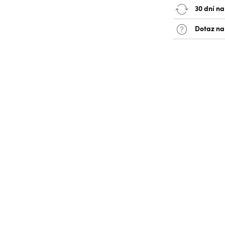
30 dní na
Dotaz na