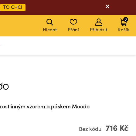
TO CHCI
0
Hledat
Přání
Přihlásit
Košík
y
s rostlinným vzorem a páskem Moodo
716 Kč
Bez kódu