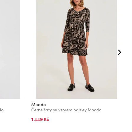
Moodo
M
do
Černé šaty se vzorem paisley Moodo
Č
1 449 Kč
4
s