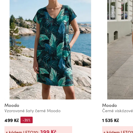
Moodo
Moodo
Vzorované šaty černé Moodo
Černé viskózov
499 Kč
1 535 Kč
-35%
399 Kč
s kódem LETO20:
s kódem LETO