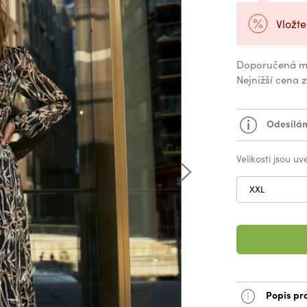
Vložte
Doporučená m
Nejnižší cena 
Odesílám
Velikosti jsou u
XXL
Popis pr