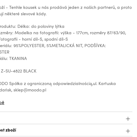
oží - Tenhle kousek u nás prodává jeden z našich partnerů, a proto
jí některé slevové kódy.
produktu: Délka: do poloviny lýtka
měry: Modelka na fotografii: výška - 177cm, rozměry 87/63/90,
fotografii - horní díl-S, spodní díl-S
teriálu: 95%POLYESTER, 5%METALICKÁ NIT, PODŠÍVKA:
STER
iálu: TKANINA
: Z-SU-4822 BLACK
O Spółka z ograniczoną odpowiedzialnością,ul. Kartuska
Gdańsk, sklep@moodo.pl
bě
st zboží