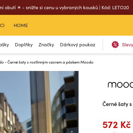
ní obutí ☀ - snižte si cenu u vybraných kousků | Kód: LETO20
CI
HOME
ašky
Doplňky
Značky
Dárkový poukaz
Slev
o - Černé šaty s rostlinným vzorem a páskem Moodo
Černé šaty 
572 Kč