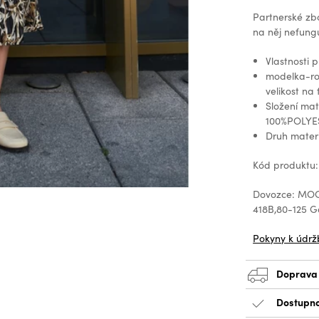
Partnerské zb
na něj nefungu
Vlastnosti 
modelka-roz
velikost na 
Složení ma
100%POLYE
Druh mater
Kód produktu
Dovozce: MOOD
418B,80-125 
Pokyny k údrž
Doprava
Dostupno