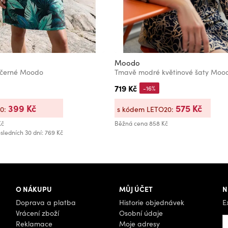
Moodo
 černé Moodo
Tmavě modré květinové šaty Moo
719 Kč
-16%
399 Kč
575 Kč
20:
s kódem LETO20:
Kč
Běžná cena
858 Kč
sledních 30 dní: 769 Kč
O NÁKUPU
MŮJ ÚČET
N
Doprava a platba
Historie objednávek
E
Vrácení zboží
Osobní údaje
Reklamace
Moje adresy