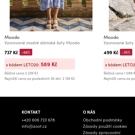
Moodo
Moodo
Vzorované modré dámské šaty Moodo
Vzorované šaty
737 Kč
499 Kč
-66%
-35%
589 Kč
s kódem LETO20:
s kódem LETO
Běžná cena
2 239 Kč
Běžná cena
1 099 
Nejnižší cena za posledních 30 dní: 2 139 Kč
Nejnižší cena za po
KONTAKT
O NÁS
+420 606 723 678
Obchodní podmínky
info@zoot.cz
Zásady použití cookies
Zásady zpracování