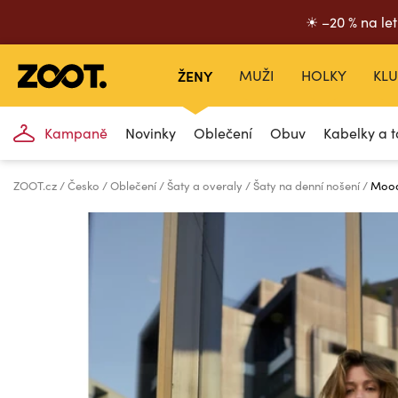
☀ –20 % na let
ŽENY
MUŽI
HOLKY
KLU
Kampaně
Novinky
Oblečení
Obuv
Kabelky a t
ZOOT.cz
Česko
Oblečení
Šaty a overaly
Šaty na denní nošení
Mood