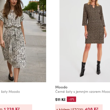
Moodo
é šaty Moodo
Černé šaty s jemným vzorem Moo
511 Kč
-17%
1 228 Kč
408 Kč
20:
s kódem LETO20: