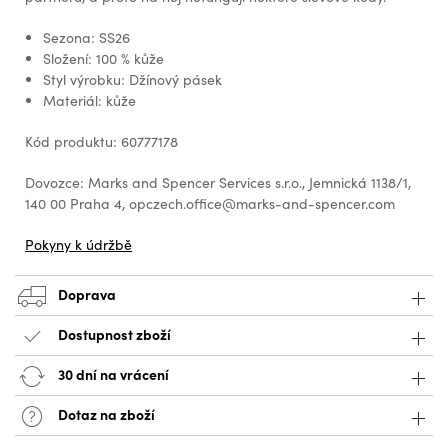
Sezona: SS26
Složení: 100 % kůže
Styl výrobku: Džínový pásek
Materiál: kůže
Kód produktu: 60777178
Dovozce: Marks and Spencer Services s.r.o., Jemnická 1138/1,
140 00 Praha 4, opczech.office@marks-and-spencer.com
Pokyny k údržbě
Doprava
Dostupnost zboží
30 dní na vrácení
Dotaz na zboží