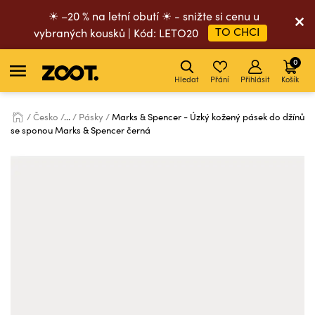
☀ –20 % na letní obutí ☀ - snižte si cenu u
TO CHCI
vybraných kousků | Kód: LETO20
0
Hledat
Přání
Přihlásit
Košík
Česko
...
Pásky
Marks & Spencer - Úzký kožený pásek do džínů
se sponou Marks & Spencer černá