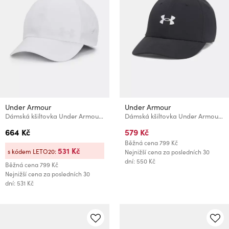
Under Armour
Under Armour
Dámská kšiltovka Under Armour W Iso-chill Launch Adj
Dámská kšiltovka Under Armour W Iso-chill Drive Low ADJ
664 Kč
579 Kč
Běžná cena
799 Kč
531 Kč
s kódem LETO20:
Nejnižší cena za posledních 30
dní: 550 Kč
Běžná cena
799 Kč
Nejnižší cena za posledních 30
dní: 531 Kč