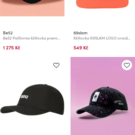
Be52
69slam
Be52 Palifornia kšiltovka premium černá
Kšiltovka 69SLAM LOGO oranžová
1 275 Kč
549 Kč