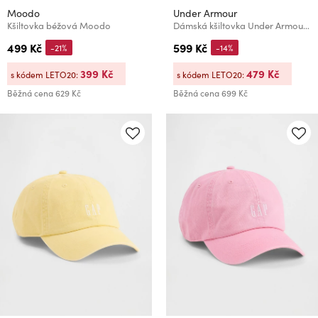
Moodo
Under Armour
Kšiltovka béžová Moodo
Dámská kšiltovka Under Armour W Blitzing Low ADJ
499 Kč
599 Kč
-21%
-14%
399 Kč
479 Kč
s kódem LETO20:
s kódem LETO20:
Běžná cena
629 Kč
Běžná cena
699 Kč