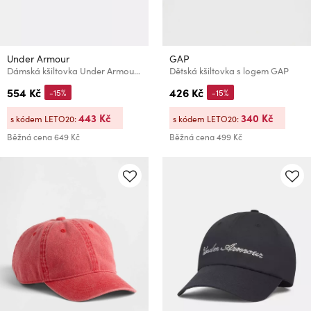
Under Armour
GAP
Dámská kšiltovka Under Armour W ESSENTIAL LOW ADJ
Dětská kšiltovka s logem GAP
554 Kč
426 Kč
-15%
-15%
443 Kč
340 Kč
s kódem LETO20:
s kódem LETO20:
Běžná cena
649 Kč
Běžná cena
499 Kč