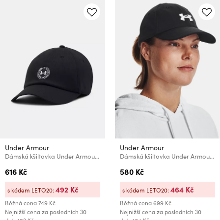
Under Armour
Under Armour
Dámská kšiltovka Under Armour W Iso-chill Armourvent Adj
Dámská kšiltovka Under Armour Women's UA Blitzing Adj
616 Kč
580 Kč
492 Kč
464 Kč
s kódem LETO20:
s kódem LETO20:
Běžná cena
749 Kč
Běžná cena
699 Kč
Nejnižší cena za posledních 30
Nejnižší cena za posledních 30