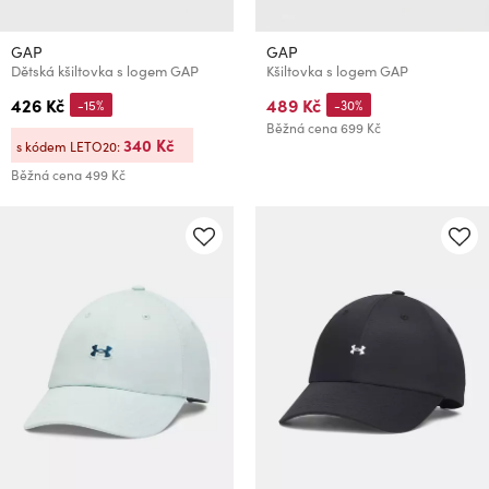
GAP
GAP
Dětská kšiltovka s logem GAP
Kšiltovka s logem GAP
426 Kč
489 Kč
-15%
-30%
Běžná cena
699 Kč
340 Kč
s kódem LETO20:
Běžná cena
499 Kč