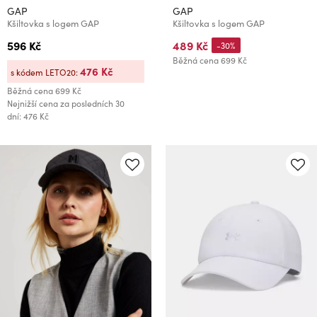
GAP
GAP
Kšiltovka s logem GAP
Kšiltovka s logem GAP
596 Kč
489 Kč
-30%
Běžná cena
699 Kč
476 Kč
s kódem LETO20:
Běžná cena
699 Kč
Nejnižší cena za posledních 30
dní: 476 Kč