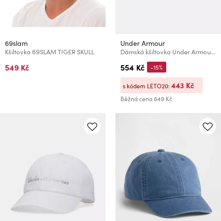
69slam
Under Armour
Kšiltovka 69SLAM TIGER SKULL
Dámská kšiltovka Under Armour W ESSENTIAL LOW ADJ
549 Kč
554 Kč
-15%
443 Kč
s kódem LETO20:
Běžná cena
649 Kč