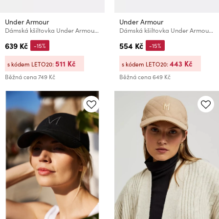
Under Armour
Under Armour
Dámská kšiltovka Under Armour W DRIVE ADJ
Dámská kšiltovka Under Armour W ESSENTIAL LOW ADJ
639 Kč
554 Kč
-15%
-15%
511 Kč
443 Kč
s kódem LETO20:
s kódem LETO20:
Běžná cena
749 Kč
Běžná cena
649 Kč