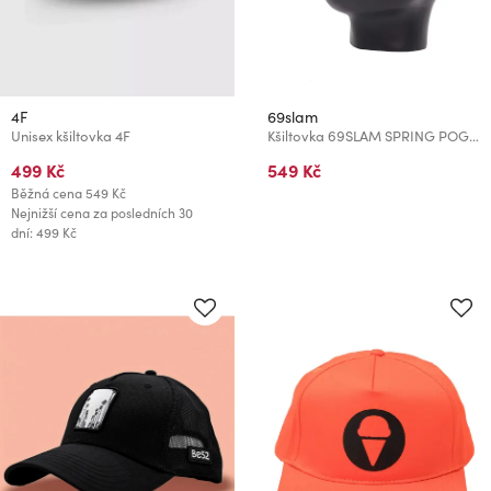
4F
69slam
Unisex kšiltovka 4F
Kšiltovka 69SLAM SPRING POGS CURVED BRIM
499 Kč
549 Kč
Běžná cena
549 Kč
Nejnižší cena za posledních 30
dní: 499 Kč