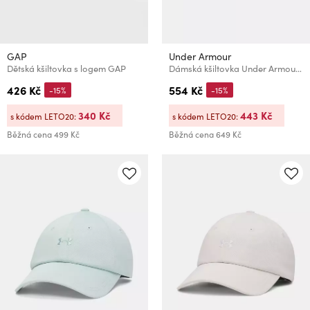
GAP
Under Armour
Dětská kšiltovka s logem GAP
Dámská kšiltovka Under Armour W ESSENTIAL LOW ADJ
426 Kč
554 Kč
-15%
-15%
340 Kč
443 Kč
s kódem LETO20:
s kódem LETO20:
Běžná cena
499 Kč
Běžná cena
649 Kč