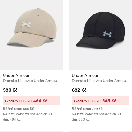
Under Armour
Under Armour
Dámská kšiltovka Under Armour W BLITZING37 ADJ
Dámská kšiltovka Under Armour W Iso-chill Launch Adj
580 Kč
682 Kč
464 Kč
545 Kč
s kódem LETO20:
s kódem LETO20:
Běžná cena
699 Kč
Běžná cena
799 Kč
Nejnižší cena za posledních 30
Nejnižší cena za posledních 30
dní: 464 Kč
dní: 550 Kč