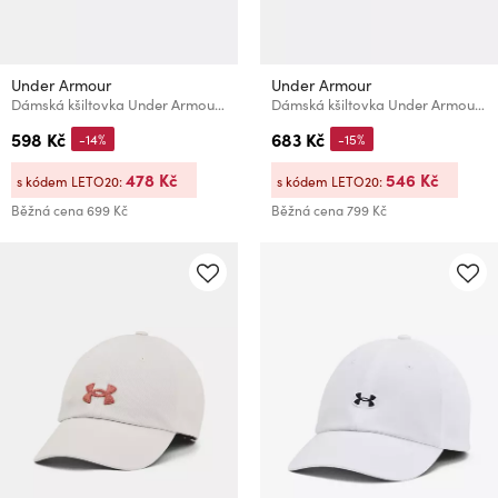
Under Armour
Under Armour
Dámská kšiltovka Under Armour W BLITZING LOW ADJ-GRY
Dámská kšiltovka Under Armour W VELOCITI LOW ADJ-PPL
598 Kč
683 Kč
-14%
-15%
478 Kč
546 Kč
s kódem LETO20:
s kódem LETO20:
Běžná cena
699 Kč
Běžná cena
799 Kč