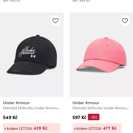
dní: 493 Kč
dní: 464 Kč
Under Armour
Under Armour
Dámská kšiltovka Under Armour Favorites Hat
Dámská kšiltovka Under Armour W Blitzing Low ADJ
549 Kč
597 Kč
-15%
439 Kč
477 Kč
s kódem LETO20:
s kódem LETO20: