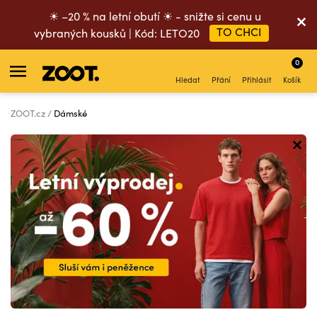
☀ –20 % na letní obutí ☀ - snižte si cenu u
TO CHCI
vybraných kousků | Kód: LETO20
0
Hledat
Přání
Přihlásit
Košík
ZOOT.cz
Dámské