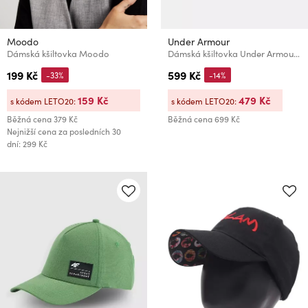
Moodo
Under Armour
Dámská kšiltovka Moodo
Dámská kšiltovka Under Armour W Blitzing Low ADJ
199 Kč
599 Kč
-33%
-14%
159 Kč
479 Kč
s kódem LETO20:
s kódem LETO20:
Běžná cena
379 Kč
Běžná cena
699 Kč
Nejnižší cena za posledních 30
dní: 299 Kč