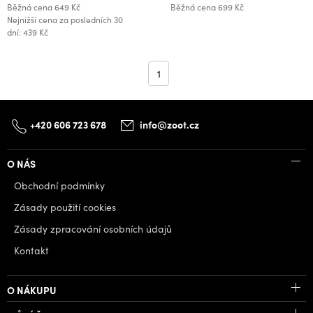
Běžná cena
649 Kč
Běžná cena
699 Kč
Nejnižší cena za posledních 30
dní: 439 Kč
1
+420 606 723 678
info@zoot.cz
O NÁS
Obchodní podmínky
Zásady použití cookies
Zásady zpracování osobních údajů
Kontakt
O NÁKUPU