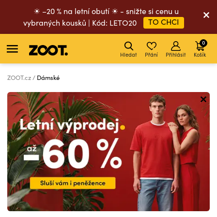
☀ –20 % na letní obutí ☀ - snižte si cenu u
TO CHCI
vybraných kousků | Kód: LETO20
0
Hledat
Přání
Přihlásit
Košík
ZOOT.cz
Dámské