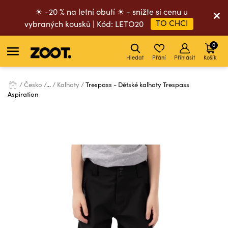
☀ –20 % na letní obutí ☀ - snižte si cenu u
TO CHCI
vybraných kousků | Kód: LETO20
0
Hledat
Přání
Přihlásit
Košík
Česko
...
Kalhoty
Trespass - Dětské kalhoty Trespass
Aspiration