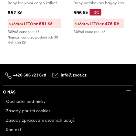
Baby krajkové cargo kalhoty GAP
Baby natahovací baggy khaki kalhoty GAP
852 Kč
596 Kč
-15%
681 Kč
476 Kč
s kódem LETO20:
s kódem LETO20:
Běžná cena
999 Kč
Běžná cena
699 Kč
Nejnižší cena za posledních 30
dní: 699 Kč
+420 606 723 678
info@zoot.cz
O NÁS
Obchodní podmínky
Zásady použití cookies
Zásady zpracování osobních údajů
Kontakt