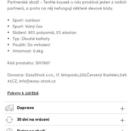
Partnerské zboží - Tenhle kousek u nás prodává jeden z našich
partnerů, a proto na něj nefungují některé slevové kódy.
Sport: outdoor
Sport: Volný čas
Složení: 95% polyamid, 5% elastan
Typ: Dlouhé kalhoty
Použití: Do mrholení
Hmotnost: 0.4kg
Kód produktu: 3017907
Dovozce: EasyStock s.r.o., 17. listopadu,220,Červený Kostelec,549
41,CZ, info@easy-stock.cz
Pokyny k údržbě
Doprava
30 dní na vrácení
Dotaz na zboží